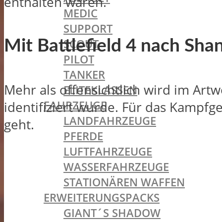
enthalten waren.
MEDIC
SUPPORT
SCOUT
Mit Battlefield 4 nach Sha
PILOT
TANKER
Mehr als offensichtlich wird im Art
ELITEKLASSEN
FAHRZEUGE
identifiziert wurde. Für das Kampfg
LANDFAHRZEUGE
geht.
PFERDE
LUFTFAHRZEUGE
WASSERFAHRZEUGE
STATIONÄREN WAFFEN
ERWEITERUNGSPACKS
GIANT´S SHADOW