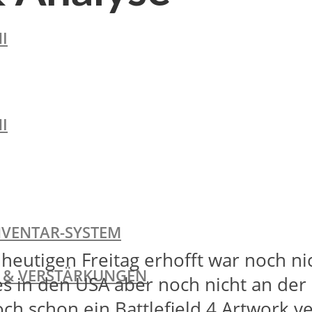
I
I
NVENTAR-SYSTEM
eutigen Freitag erhofft war noch nic
TE & VERSTÄRKUNGEN
s in den USA aber noch nicht an der 
ch schon ein Battlefield 4 Artwork ve