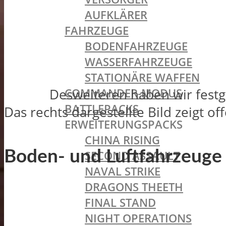
AUFKLÄRER
FAHRZEUGE
BODENFAHRZEUGE
WASSERFAHRZEUGE
STATIONÄRE WAFFEN
COMMANDER-MODUS
Desweiteren haben wir festge
BATTLEPACKS
Das rechts dargestellte Bild zeigt o
ERWEITERUNGSPACKS
CHINA RISING
Boden- und Luftfahrzeuge i
SECOND ASSAULT
NAVAL STRIKE
DRAGONS THEETH
FINAL STAND
NIGHT OPERATIONS