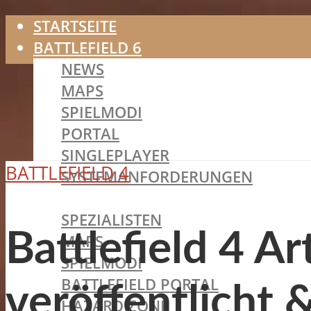
STARTSEITE
BATTLEFIELD 6
NEWS
MAPS
SPIELMODI
PORTAL
SINGLEPLAYER
BATTLEFIELD 4
SYSTEMANFORDERUNGEN
BATTLEFIELD 2042
SPEZIALISTEN
Battlefield 4 A
MAPS
SPIELMODI
BATTLEFIELD PORTAL
veröffentlicht 
HAZARD ZONE