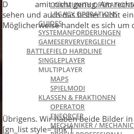
D
amit nicht genug. Am recht
COMMUNITY OPERATIONS
LEGACY OPERATIONS
sehen und auch das bisher nicht ein
GUIDES
Möglicherweise handelt es sich um de
SYSTEMANFORDERUNGEN
GAMESERVERVERGLEICH
BATTLEFIELD HARDLINE
SINGLEPLAYER
MULTIPLAYER
MAPS
SPIELMODI
KLASSEN & FRAKTIONEN
OPERATOR
ENFORCER
Übrigens. Wir haben beide Bilder in
MECHANIKER / MECHANIC
[gn_list style=”link”]