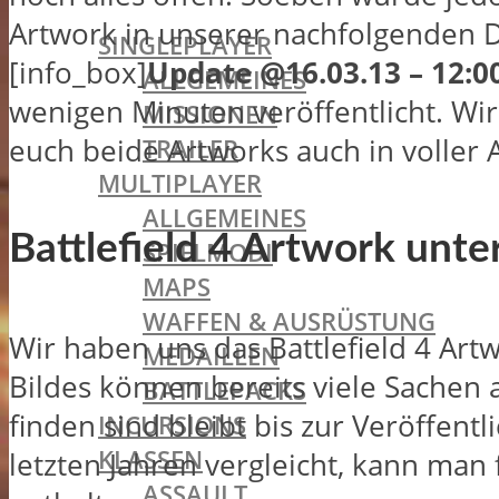
BATTLEFIELD 1
Artwork in unserer nachfolgenden D
SINGLEPLAYER
[info_box]
Update @16.03.13 – 12:0
ALLGEMEINES
wenigen Minuten veröffentlicht. Wi
MISSIONEN
euch beide Artworks auch in voller
TRAILER
MULTIPLAYER
ALLGEMEINES
Battlefield 4 Artwork unte
SPIELMODI
MAPS
WAFFEN & AUSRÜSTUNG
Wir haben uns das Battlefield 4 Art
MEDAILLEN
Bildes können bereits viele Sachen 
BATTLEPACKS
finden sind bleibt bis zur Veröffe
INCURSIONS
KLASSEN
letzten Jahren vergleicht, kann man 
ASSAULT