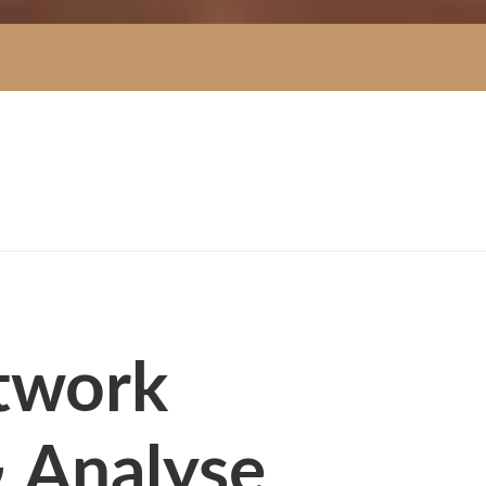
rtwork
& Analyse