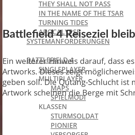
THEY SHALL NOT PASS
IN THE NAME OF THE TSAR
TURNING TIDES
APOCALYPSE
Battlefield 4 Reiseziel bl
SYSTEMANFORDERUNGEN
BATTLEFIELD OLDIES
BATTLEFIELD 4
Ein weiterer Hinweis darauf, dass es
SINGLEPLAYER
Artworks. Dieses zeigt möglicherwei
MULTIPLAYER
geben soll. Die Qutang-Schlucht ist
MAPS
Artwork scheinen die Berge mit Sch
SPIELMODI
KLASSEN
STURMSOLDAT
PIONIER
VERSORGER