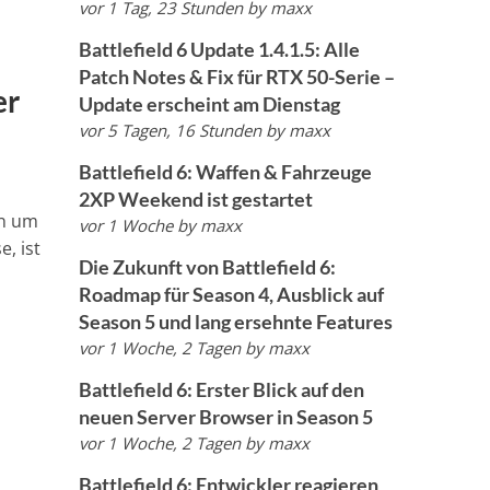
vor 1 Tag, 23 Stunden
by
maxx
Battlefield 6 Update 1.4.1.5: Alle
Patch Notes & Fix für RTX 50-Serie –
er
Update erscheint am Dienstag
vor 5 Tagen, 16 Stunden
by
maxx
Battlefield 6: Waffen & Fahrzeuge
2XP Weekend ist gestartet
en um
vor 1 Woche
by
maxx
, ist
Die Zukunft von Battlefield 6:
Roadmap für Season 4, Ausblick auf
Season 5 und lang ersehnte Features
vor 1 Woche, 2 Tagen
by
maxx
Battlefield 6: Erster Blick auf den
neuen Server Browser in Season 5
vor 1 Woche, 2 Tagen
by
maxx
Battlefield 6: Entwickler reagieren