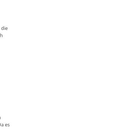
 die
ch
h
Da es