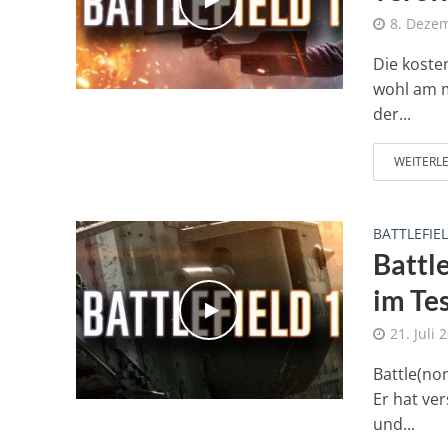
8. Deze
Die kosten
wohl am m
der...
WEITERL
BATTLEFIEL
Battl
im Te
21. Juli 
Battle(non
Er hat ve
und...