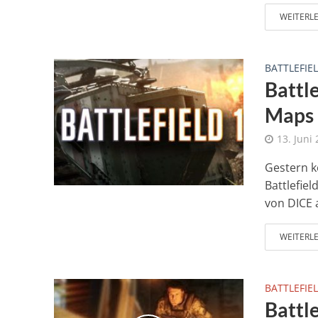
WEITERL
BATTLEFIEL
Battle
Maps
13. Juni
Gestern k
Battlefie
von DICE a
WEITERL
BATTLEFIEL
Battle