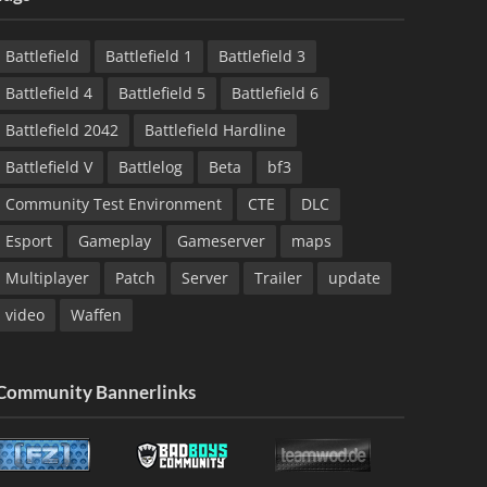
Battlefield
Battlefield 1
Battlefield 3
Battlefield 4
Battlefield 5
Battlefield 6
Battlefield 2042
Battlefield Hardline
Battlefield V
Battlelog
Beta
bf3
Community Test Environment
CTE
DLC
Esport
Gameplay
Gameserver
maps
Multiplayer
Patch
Server
Trailer
update
video
Waffen
Community Bannerlinks