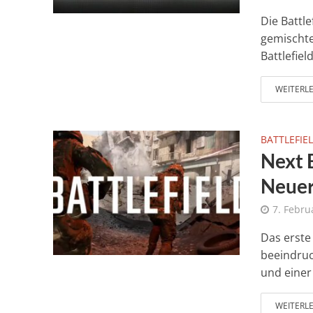
Die Battl
gemischte
Battlefield
WEITERL
BATTLEFIEL
Next 
Neuer
7. Febru
Das erste
beeindruc
und einer 
WEITERL