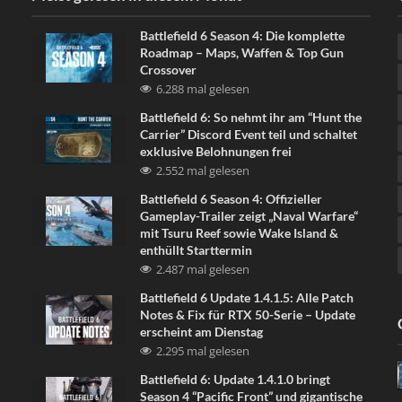
Battlefield 6 Season 4: Die komplette
Roadmap – Maps, Waffen & Top Gun
Crossover
6.288 mal gelesen
Battlefield 6: So nehmt ihr am “Hunt the
Carrier” Discord Event teil und schaltet
exklusive Belohnungen frei
2.552 mal gelesen
Battlefield 6 Season 4: Offizieller
Gameplay-Trailer zeigt „Naval Warfare“
mit Tsuru Reef sowie Wake Island &
enthüllt Starttermin
2.487 mal gelesen
Battlefield 6 Update 1.4.1.5: Alle Patch
Notes & Fix für RTX 50-Serie – Update
erscheint am Dienstag
2.295 mal gelesen
Battlefield 6: Update 1.4.1.0 bringt
Season 4 “Pacific Front” und gigantische