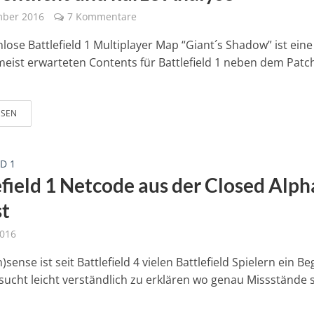
mber 2016
7 Kommentare
lose Battlefield 1 Multiplayer Map “Giant´s Shadow” ist eine
eist erwarteten Contents für Battlefield 1 neben dem Patc
ESEN
D 1
efield 1 Netcode aus der Closed Alph
st
2016
)sense ist seit Battlefield 4 vielen Battlefield Spielern ein Beg
rsucht leicht verständlich zu erklären wo genau Missstände 