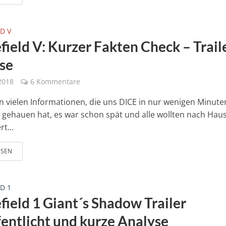
D V
field V: Kurzer Fakten Check – Trail
se
2018
6 Kommentare
 vielen Informationen, die uns DICE in nur wenigen Minut
 gehauen hat, es war schon spät und alle wollten nach Hause
rt...
ESEN
D 1
field 1 Giant´s Shadow Trailer
fentlicht und kurze Analyse