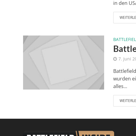
in den USA
WEITERL
BATTLEFIEL
Battl
7. Juni 
Battlefie
wurden ei
alles...
WEITERL