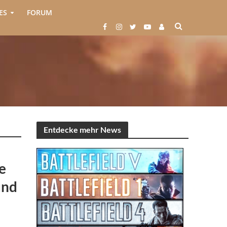
ES
FORUM
Entdecke mehr News
e
und