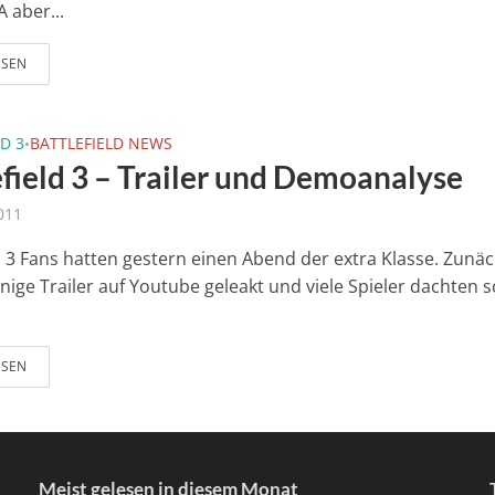
 aber...
ESEN
D 3
BATTLEFIELD NEWS
•
efield 3 – Trailer und Demoanalyse
2011
ld 3 Fans hatten gestern einen Abend der extra Klasse. Zunä
nige Trailer auf Youtube geleakt und viele Spieler dachten 
ESEN
Meist gelesen in diesem Monat