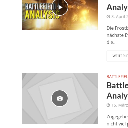
Analy
3. April
Die Frostb
nächste E
die...
WEITERL
BATTLEFIEL
Battle
Analy
15. März
Zugegeben
nicht viel