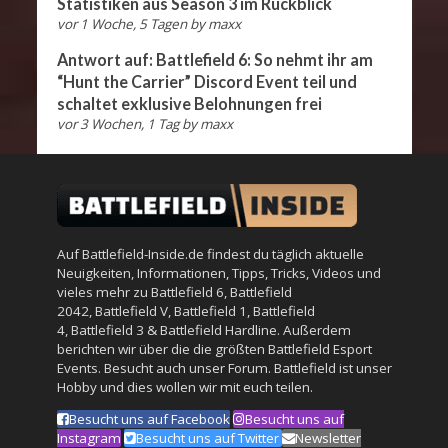
Statistiken aus Season 3 im Rückblick
vor 1 Woche, 5 Tagen
by
maxx
Antwort auf: Battlefield 6: So nehmt ihr am
“Hunt the Carrier” Discord Event teil und
schaltet exklusive Belohnungen frei
vor 3 Wochen, 1 Tag
by
maxx
Auf Battlefield-Inside.de findest du täglich aktuelle
Neuigkeiten, Informationen, Tipps, Tricks, Videos und
vieles mehr zu
Battlefield 6
,
Battlefield
2042
,
Battlefield V
,
Battlefield 1
,
Battlefield
4
,
Battlefield 3
&
Battlefield Hardline
. Außerdem
berichten wir über die die größten Battlefield Esport
Events. Besucht auch unser
Forum
. Battlefield ist unser
Hobby und dies wollen wir mit euch teilen.
Besucht uns auf Facebook
Besucht uns auf
Instagram
Besucht uns auf Twitter
Newsletter