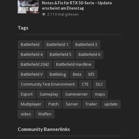
Notes & Fix für RTX 50-Serie – Update
erscheint am Dienstag
2.110 mal gelesen
Tags
Battlefield
Battlefield 1
Battlefield 3
Battlefield 4
Battlefield 5
Battlefield 6
Battlefield 2042
Battlefield Hardline
Battlefield V
Battlelog
Beta
bf3
Community Test Environment
CTE
DLC
Esport
Gameplay
Gameserver
maps
Multiplayer
Patch
Server
Trailer
update
video
Waffen
Community Bannerlinks