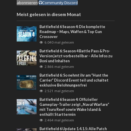
abonnieren
Community Discord
Meist gelesen in diesem Monat
Battlefield 6 Season 4: Die komplette
Roadmap – Maps, Waffen & Top Gun
Crossover
6.040 mal gelesen
Battlefield 6: Season 4 Battle Pass & Pro-
Version jetzt vorbestellbar – Alle Infos zu
Boni und Inhalten
2.866 mal gelesen
Battlefield 6: So nehmt ihr am “Hunt the
Carrier” Discord Event teil und schaltet
exklusive Belohnungen frei
2.521 mal gelesen
Battlefield 6 Season 4: Offizieller
Gameplay-Trailer zeigt „Naval Warfare“
mit Tsuru Reef sowie Wake Island &
enthüllt Starttermin
2.464 mal gelesen
Battlefield 6 Update 1.4.1.5: Alle Patch