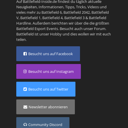
Auf Battlefield-Inside.de findest du täglich aktuelle
Neuigkeiten, Informationen, Tipps, Tricks, Videos und
vieles mehr zu
Battlefield 6
,
Battlefield 2042
,
Battlefield
V
,
Battlefield 1
,
Battlefield 4
,
Battlefield 3
&
Battlefield
Hardline
. Außerdem berichten wir über die die größten
Battlefield Esport Events. Besucht auch unser
Forum
.
Battlefield ist unser Hobby und dies wollen wir mit euch
teilen.
Besucht uns auf Facebook
Besucht uns auf Instagram
Besucht uns auf Twitter
Newsletter abonnieren
Community Discord