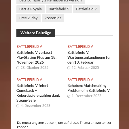
Bad Company 2 Remastered Version
Battle Royale
Battlefield 5
Battlefield V
Free 2 Play
kostenlos
Weitere Beiträge
BATTLEFIELD V
BATTLEFIELD V
Battlefield V verlässt
Battlefield V:
PlayStation Plus am 18.
Wartungsankündigung für
November 2025
den 13. Februar
23. Oktober 2025
12. Februar 2025
BATTLEFIELD V
BATTLEFIELD V
Battlefield V feiert
Behoben: Matchmaking
Comeback –
Probleme in Battlefield V
Rekordspielerzahlen dank
1. Dezember 2023
Steam-Sale
4. Dezember 2023
Du musst angemeldet sein, um auf dieses Thema antworten zu
können.