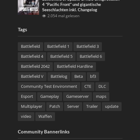
4 “Pacific Front” und gigantische
Seeschlachten inkl. Changelog
2.054 mal gelesen
Tags
Battlefield
Battlefield 1
Battlefield 3
Battlefield 4
Battlefield 5
Battlefield 6
Battlefield 2042
Battlefield Hardline
Battlefield V
Battlelog
Beta
bf3
Community Test Environment
CTE
DLC
Esport
Gameplay
Gameserver
maps
Multiplayer
Patch
Server
Trailer
update
video
Waffen
Community Bannerlinks