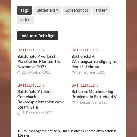
Tags
Battlefield V
Screenshots
Trailer
video
Weitere Beiträge
BATTLEFIELD V
BATTLEFIELD V
Battlefield V verlässt
Battlefield V:
PlayStation Plus am 18.
Wartungsankündigung für
November 2025
den 13. Februar
23. Oktober 2025
12. Februar 2025
BATTLEFIELD V
BATTLEFIELD V
Battlefield V feiert
Behoben: Matchmaking
Comeback –
Probleme in Battlefield V
Rekordspielerzahlen dank
1. Dezember 2023
Steam-Sale
4. Dezember 2023
Du musst angemeldet sein, um auf dieses Thema antworten zu
können.