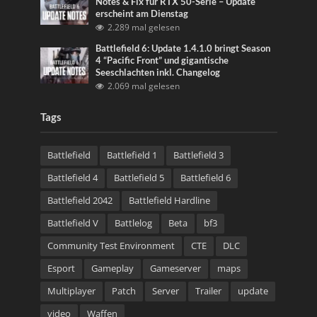
Notes & Fix für RTX 50-Serie – Update
erscheint am Dienstag
2.289 mal gelesen
Battlefield 6: Update 1.4.1.0 bringt Season
4 “Pacific Front” und gigantische
Seeschlachten inkl. Changelog
2.069 mal gelesen
Tags
Battlefield
Battlefield 1
Battlefield 3
Battlefield 4
Battlefield 5
Battlefield 6
Battlefield 2042
Battlefield Hardline
Battlefield V
Battlelog
Beta
bf3
Community Test Environment
CTE
DLC
Esport
Gameplay
Gameserver
maps
Multiplayer
Patch
Server
Trailer
update
video
Waffen