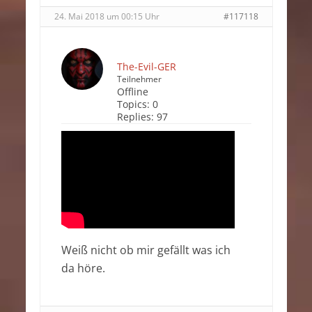
24. Mai 2018 um 00:15 Uhr
#117118
The-Evil-GER
Teilnehmer
Offline
Topics:
0
Replies:
97
Weiß nicht ob mir gefällt was ich
da höre.