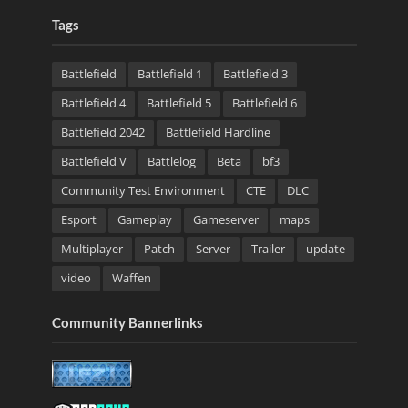
Tags
Battlefield
Battlefield 1
Battlefield 3
Battlefield 4
Battlefield 5
Battlefield 6
Battlefield 2042
Battlefield Hardline
Battlefield V
Battlelog
Beta
bf3
Community Test Environment
CTE
DLC
Esport
Gameplay
Gameserver
maps
Multiplayer
Patch
Server
Trailer
update
video
Waffen
Community Bannerlinks