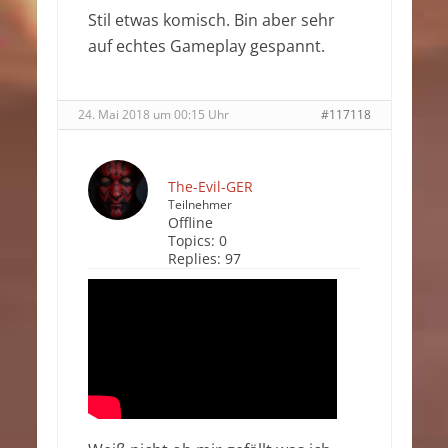
Stil etwas komisch. Bin aber sehr
auf echtes Gameplay gespannt.
24. Mai 2018 um 00:15 Uhr
#117118
The-Evil-GER
Teilnehmer
Offline
Topics:
0
Replies:
97