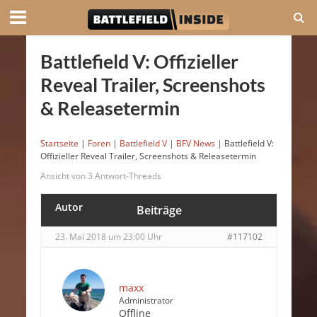
Battlefield V: Offizieller
Reveal Trailer, Screenshots
& Releasetermin
Startseite
|
Foren
|
Battlefield V
|
BFV News
|
Battlefield V:
Offizieller Reveal Trailer, Screenshots & Releasetermin
Ansicht von 3 Antwort-Threads
Autor
Beiträge
23. Mai 2018 um 23:00 Uhr
#117102
maxx
Administrator
Offline