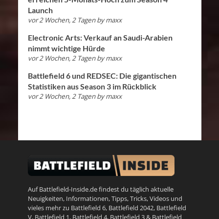
Launch
vor 2 Wochen, 2 Tagen
by
maxx
Electronic Arts: Verkauf an Saudi-Arabien
nimmt wichtige Hürde
vor 2 Wochen, 2 Tagen
by
maxx
Battlefield 6 und REDSEC: Die gigantischen
Statistiken aus Season 3 im Rückblick
vor 2 Wochen, 2 Tagen
by
maxx
Auf Battlefield-Inside.de findest du täglich aktuelle
Neuigkeiten, Informationen, Tipps, Tricks, Videos und
vieles mehr zu
Battlefield 6
,
Battlefield 2042
,
Battlefield
V
,
Battlefield 1
,
Battlefield 4
,
Battlefield 3
&
Battlefield