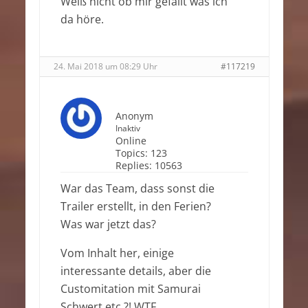
Weiß nicht ob mir gefällt was ich
da höre.
24. Mai 2018 um 08:29 Uhr
#117219
Anonym
Inaktiv
Online
Topics:
123
Replies:
10563
War das Team, dass sonst die
Trailer erstellt, in den Ferien?
Was war jetzt das?
Vom Inhalt her, einige
interessante details, aber die
Customitation mit Samurai
Schwert etc.?! WTF.