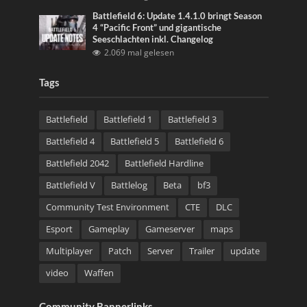
Battlefield 6: Update 1.4.1.0 bringt Season
4 “Pacific Front” und gigantische
Seeschlachten inkl. Changelog
2.069 mal gelesen
Tags
Battlefield
Battlefield 1
Battlefield 3
Battlefield 4
Battlefield 5
Battlefield 6
Battlefield 2042
Battlefield Hardline
Battlefield V
Battlelog
Beta
bf3
Community Test Environment
CTE
DLC
Esport
Gameplay
Gameserver
maps
Multiplayer
Patch
Server
Trailer
update
video
Waffen
Community Bannerlinks