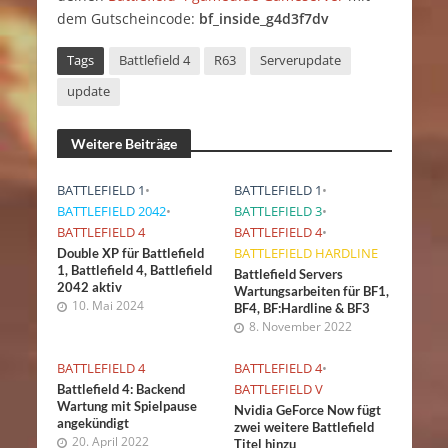
dem Gutscheincode:
bf_inside_g4d3f7dv
Tags
Battlefield 4
R63
Serverupdate
update
Weitere Beiträge
BATTLEFIELD 1
•
BATTLEFIELD 1
•
BATTLEFIELD 2042
•
BATTLEFIELD 3
•
BATTLEFIELD 4
BATTLEFIELD 4
•
BATTLEFIELD HARDLINE
Double XP für Battlefield
1, Battlefield 4, Battlefield
Battlefield Servers
2042 aktiv
Wartungsarbeiten für BF1,
10. Mai 2024
BF4, BF:Hardline & BF3
8. November 2022
BATTLEFIELD 4
BATTLEFIELD 4
•
BATTLEFIELD V
Battlefield 4: Backend
Wartung mit Spielpause
Nvidia GeForce Now fügt
angekündigt
zwei weitere Battlefield
20. April 2022
Titel hinzu