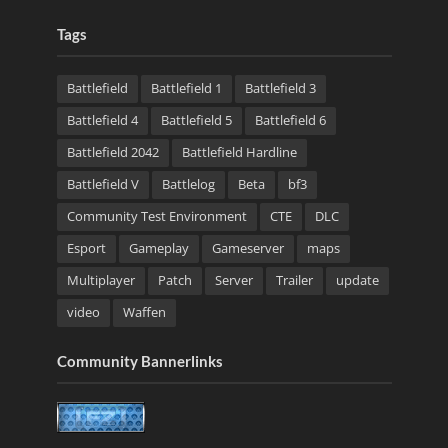
Tags
Battlefield
Battlefield 1
Battlefield 3
Battlefield 4
Battlefield 5
Battlefield 6
Battlefield 2042
Battlefield Hardline
Battlefield V
Battlelog
Beta
bf3
Community Test Environment
CTE
DLC
Esport
Gameplay
Gameserver
maps
Multiplayer
Patch
Server
Trailer
update
video
Waffen
Community Bannerlinks