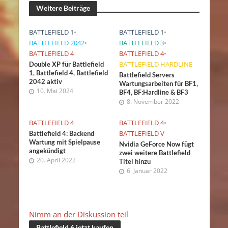
Weitere Beiträge
BATTLEFIELD 1
•
BATTLEFIELD 1
•
BATTLEFIELD 2042
•
BATTLEFIELD 3
•
BATTLEFIELD 4
BATTLEFIELD 4
•
BATTLEFIELD HARDLINE
Double XP für Battlefield
1, Battlefield 4, Battlefield
Battlefield Servers
2042 aktiv
Wartungsarbeiten für BF1,
10. Mai 2024
BF4, BF:Hardline & BF3
8. November 2022
BATTLEFIELD 4
BATTLEFIELD 4
•
BATTLEFIELD V
Battlefield 4: Backend
Wartung mit Spielpause
Nvidia GeForce Now fügt
angekündigt
zwei weitere Battlefield
20. April 2022
Titel hinzu
6. Januar 2022
Nimm an der Diskussion teil
Battlefield 6 jetzt kaufen