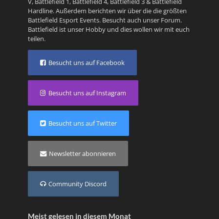
V
,
Battlefield 1
,
Battlefield 4
,
Battlefield 3
&
Battlefield
Hardline
. Außerdem berichten wir über die die größten
Battlefield Esport Events. Besucht auch unser
Forum
.
Battlefield ist unser Hobby und dies wollen wir mit euch
teilen.
Besucht uns auf Facebook
Besucht uns auf Instagram
Besucht uns auf Twitter
Newsletter abonnieren
Community Discord
Meist gelesen in diesem Monat