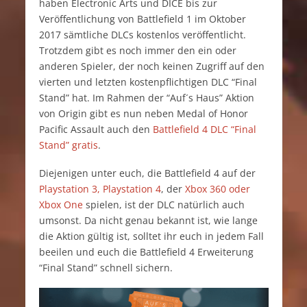
haben Electronic Arts und DICE bis zur
Veröffentlichung von Battlefield 1 im Oktober
2017 sämtliche DLCs kostenlos veröffentlicht.
Trotzdem gibt es noch immer den ein oder
anderen Spieler, der noch keinen Zugriff auf den
vierten und letzten kostenpflichtigen DLC “Final
Stand” hat. Im Rahmen der “Auf´s Haus” Aktion
von Origin gibt es nun neben Medal of Honor
Pacific Assault auch den
Battlefield 4 DLC “Final
Stand” gratis
.
Diejenigen unter euch, die Battlefield 4 auf der
Playstation 3, Playstation 4
, der
Xbox 360 oder
Xbox One
spielen, ist der DLC natürlich auch
umsonst. Da nicht genau bekannt ist, wie lange
die Aktion gültig ist, solltet ihr euch in jedem Fall
beeilen und euch die Battlefield 4 Erweiterung
“Final Stand” schnell sichern.