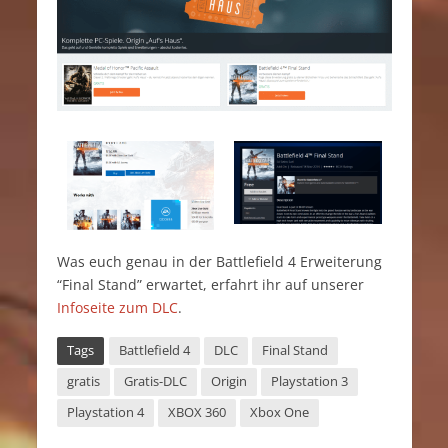
Was euch genau in der Battlefield 4 Erweiterung
“Final Stand” erwartet, erfahrt ihr auf unserer
Infoseite zum DLC
.
Tags
Battlefield 4
DLC
Final Stand
gratis
Gratis-DLC
Origin
Playstation 3
Playstation 4
XBOX 360
Xbox One