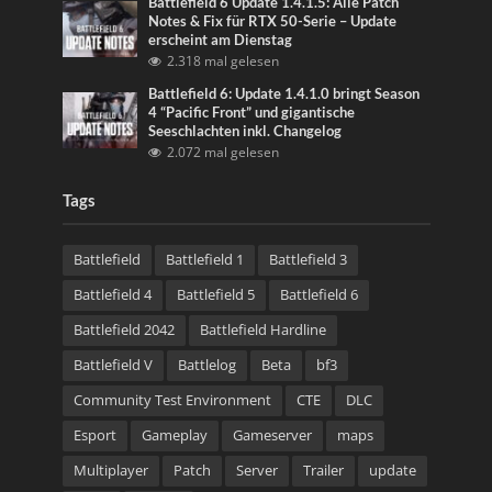
Battlefield 6 Update 1.4.1.5: Alle Patch
Notes & Fix für RTX 50-Serie – Update
erscheint am Dienstag
2.318 mal gelesen
Battlefield 6: Update 1.4.1.0 bringt Season
4 “Pacific Front” und gigantische
Seeschlachten inkl. Changelog
2.072 mal gelesen
Tags
Battlefield
Battlefield 1
Battlefield 3
Battlefield 4
Battlefield 5
Battlefield 6
Battlefield 2042
Battlefield Hardline
Battlefield V
Battlelog
Beta
bf3
Community Test Environment
CTE
DLC
Esport
Gameplay
Gameserver
maps
Multiplayer
Patch
Server
Trailer
update