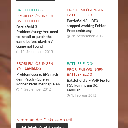
BATTLEFIELD 3
•
PROBLEMLÖSUNGEN
BATTLEFIELD 3
PROBLEMLÖSUNGEN
BATTLEFIELD 3
Battlefield 3 – BF3
stopped working Fehler
Battlefield 3
Problemlösung
Problemlösung: You need
26. September 2012
to install or patch the
game before playing /
Game not found
15. September 2015
PROBLEMLÖSUNGEN
BATTLEFIELD 3
•
BATTLEFIELD 3
PROBLEMLÖSUNGEN
BATTLEFIELD 3
Problemlösung: BF3 nach
dem Patch – Spieler
Battlefield 3 – VoIP Fix für
können nicht mehr spielen
PS3 kommt am 06.
4. September 2012
Februar
1. Februar 2012
Nimm an der Diskussion teil
Battlefield 6 jetzt kaufen