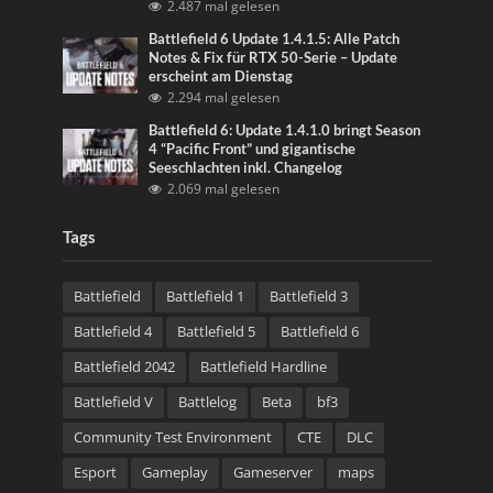
2.487 mal gelesen
Battlefield 6 Update 1.4.1.5: Alle Patch
Notes & Fix für RTX 50-Serie – Update
erscheint am Dienstag
2.294 mal gelesen
Battlefield 6: Update 1.4.1.0 bringt Season
4 “Pacific Front” und gigantische
Seeschlachten inkl. Changelog
2.069 mal gelesen
Tags
Battlefield
Battlefield 1
Battlefield 3
Battlefield 4
Battlefield 5
Battlefield 6
Battlefield 2042
Battlefield Hardline
Battlefield V
Battlelog
Beta
bf3
Community Test Environment
CTE
DLC
Esport
Gameplay
Gameserver
maps