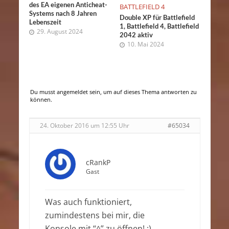
des EA eigenen Anticheat-
BATTLEFIELD 4
Systems nach 8 Jahren
Double XP für Battlefield
Lebenszeit
1, Battlefield 4, Battlefield
29. August 2024
2042 aktiv
10. Mai 2024
Du musst angemeldet sein, um auf dieses Thema antworten zu
können.
24. Oktober 2016 um 12:55 Uhr
#65034
cRankP
Gast
Was auch funktioniert,
zumindestens bei mir, die
Konsole mit “^” zu öffnen! ;)