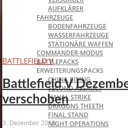
AUFKLÄRER
FAHRZEUGE
BODENFAHRZEUGE
WASSERFAHRZEUGE
STATIONÄRE WAFFEN
COMMANDER-MODUS
BATTLEFIELD V
BATTLEPACKS
ERWEITERUNGSPACKS
CHINA RISING
Battlefield V Dezembe
SECOND ASSAULT
NAVAL STRIKE
verschoben
DRAGONS THEETH
FINAL STAND
3. Dezember 2018
NIGHT OPERATIONS