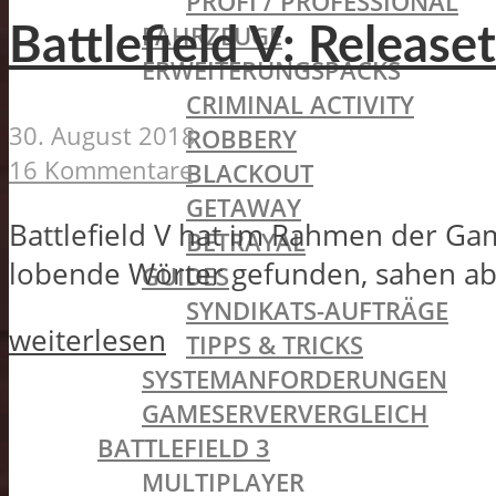
PROFI / PROFESSIONAL
FAHRZEUGE
Battlefield V: Relea
ERWEITERUNGSPACKS
CRIMINAL ACTIVITY
30. August 2018
ROBBERY
16 Kommentare
BLACKOUT
GETAWAY
Battlefield V hat im Rahmen der Ga
BETRAYAL
lobende Wörter gefunden, sahen ab
GUIDES
SYNDIKATS-AUFTRÄGE
weiterlesen
TIPPS & TRICKS
SYSTEMANFORDERUNGEN
GAMESERVERVERGLEICH
BATTLEFIELD 3
MULTIPLAYER