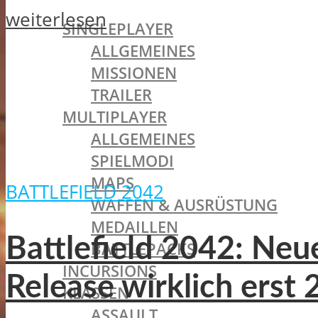
BATTLEFIELD 1
weiterlesen
SINGLEPLAYER
ALLGEMEINES
MISSIONEN
TRAILER
MULTIPLAYER
ALLGEMEINES
SPIELMODI
MAPS
BATTLEFIELD 2042
WAFFEN & AUSRÜSTUNG
MEDAILLEN
Battlefield 2042: Ne
BATTLEPACKS
INCURSIONS
Release wirklich erst
KLASSEN
ASSAULT