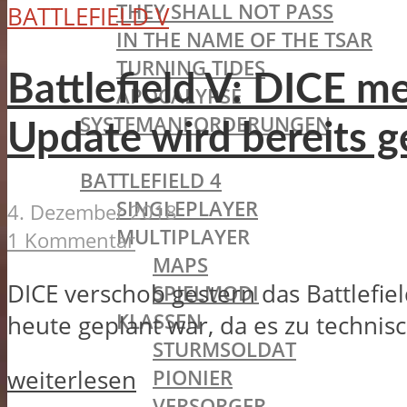
THEY SHALL NOT PASS
BATTLEFIELD V
IN THE NAME OF THE TSAR
TURNING TIDES
Battlefield V: DICE m
APOCALYPSE
SYSTEMANFORDERUNGEN
Update wird bereits g
BATTLEFIELD OLDIES
BATTLEFIELD 4
SINGLEPLAYER
4. Dezember 2018
MULTIPLAYER
1 Kommentar
MAPS
DICE verschob gestern das Battlefie
SPIELMODI
KLASSEN
heute geplant war, da es zu technis
STURMSOLDAT
PIONIER
weiterlesen
VERSORGER