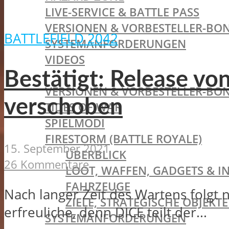
LIVE-SERVICE & BATTLE PASS
VERSIONEN & VORBESTELLER-BON
BATTLEFIELD 2042
SYSTEMANFORDERUNGEN
VIDEOS
BATTLEFIELD V
Bestätigt: Release vo
VERSIONEN & VORBESTELLER-BON
verschoben
TIDES OF WAR
SPIELMODI
FIRESTORM (BATTLE ROYALE)
15. September 2021
ÜBERBLICK
26 Kommentare
LOOT, WAFFEN, GADGETS & I
FAHRZEUGE
Nach langer Zeit des Wartens folgt n
ZIELE, STRATEGISCHE OBJEK
erfreuliche, denn DICE teilt der...
SYSTEMANFORDERUNGEN