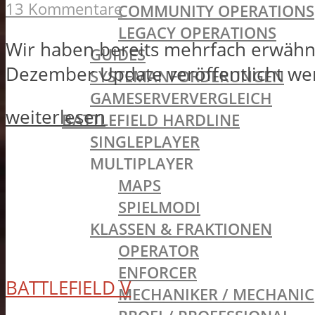
13 Kommentare
COMMUNITY OPERATIONS
LEGACY OPERATIONS
Wir haben bereits mehrfach erwähnt
GUIDES
Dezember Update veröffentlicht werd
SYSTEMANFORDERUNGEN
GAMESERVERVERGLEICH
weiterlesen
BATTLEFIELD HARDLINE
SINGLEPLAYER
MULTIPLAYER
MAPS
SPIELMODI
KLASSEN & FRAKTIONEN
OPERATOR
ENFORCER
BATTLEFIELD V
MECHANIKER / MECHANIC