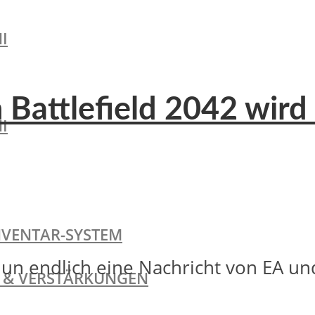
I
n Battlefield 2042 wi
I
NVENTAR-SYSTEM
un endlich eine Nachricht von EA und
TE & VERSTÄRKUNGEN