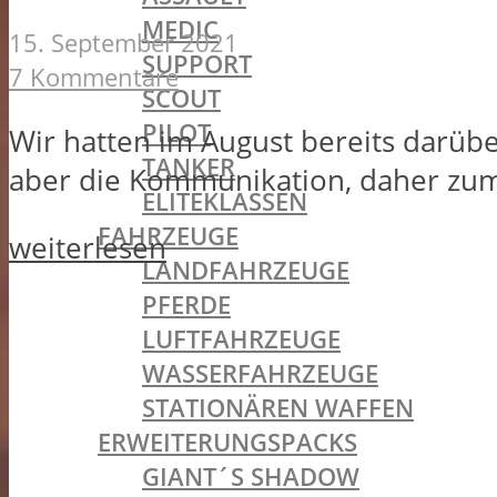
MEDIC
15. September 2021
SUPPORT
7 Kommentare
SCOUT
PILOT
Wir hatten im August bereits darübe
TANKER
aber die Kommunikation, daher zum
ELITEKLASSEN
FAHRZEUGE
weiterlesen
LANDFAHRZEUGE
PFERDE
LUFTFAHRZEUGE
WASSERFAHRZEUGE
STATIONÄREN WAFFEN
ERWEITERUNGSPACKS
GIANT´S SHADOW