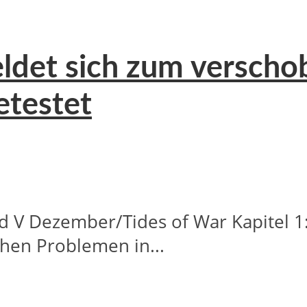
eldet sich zum versch
etestet
ld V Dezember/Tides of War Kapitel 1
chen Problemen in...