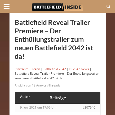
Battlefield Reveal Trailer
Premiere – Der
Enthüllungstrailer zum
neuen Battlefield 2042 ist
da!
Startseite
|
Foren
|
Battlefield 2042
|
BF2042 News
|
Battlefield Reveal Trailer Premiere – Der Enthüllungstrailer
zum neuen Battlefield 2042 ist da!
Ansicht von 12 Antwort-Threads
Autor
Beiträge
9. Juni 2021 um 17:09 Uhr
#307946