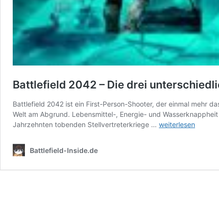
Battlefield 2042 – Die drei unterschied
Battlefield 2042 ist ein First-Person-Shooter, der einmal mehr da
Welt am Abgrund. Lebensmittel-, Energie- und Wasserknappheit 
Battlefield
Jahrzehnten tobenden Stellvertreterkriege …
weiterlesen
2042
–
Battlefield-Inside.de
Die
drei
unterschiedlichen
Versionen,
Early
Access,
Boni