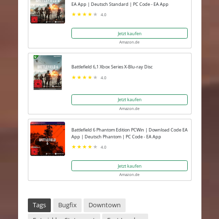
EA App | Deutsch Standard | PC Code - EA App
4.0
Jetzt kaufen
Amazon.de
Battlefield 6,1 Xbox Series X-Blu-ray Disc
4.0
Jetzt kaufen
Amazon.de
Battlefield 6 Phantom Edition PCWin | Download Code EA
App | Deutsch Phantom | PC Code - EA App
4.0
Jetzt kaufen
Amazon.de
Tags
Bugfix
Downtown