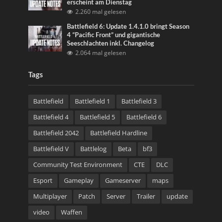
erscheint am Dienstag
2.260 mal gelesen
Battlefield 6: Update 1.4.1.0 bringt Season
4 “Pacific Front” und gigantische
Seeschlachten inkl. Changelog
2.064 mal gelesen
Tags
Battlefield
Battlefield 1
Battlefield 3
Battlefield 4
Battlefield 5
Battlefield 6
Battlefield 2042
Battlefield Hardline
Battlefield V
Battlelog
Beta
bf3
Community Test Environment
CTE
DLC
Esport
Gameplay
Gameserver
maps
Multiplayer
Patch
Server
Trailer
update
video
Waffen