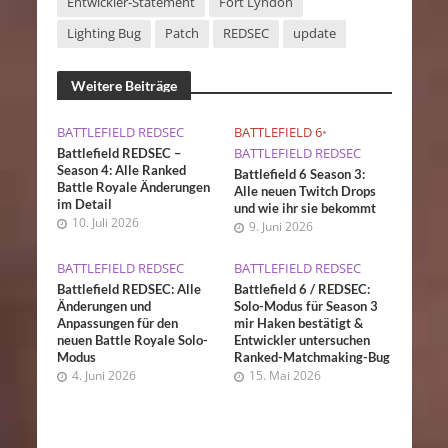
Entwickler-Statement
Fort Lyndon
Lighting Bug
Patch
REDSEC
update
Weitere Beiträge
BATTLEFIELD REDSEC
BATTLEFIELD 6
•
BATTLEFIELD REDSEC
Battlefield REDSEC –
Season 4: Alle Ranked
Battlefield 6 Season 3:
Battle Royale Änderungen
Alle neuen Twitch Drops
im Detail
und wie ihr sie bekommt
10. Juli 2026
9. Juni 2026
BATTLEFIELD REDSEC
BATTLEFIELD REDSEC
Battlefield REDSEC: Alle
Battlefield 6 / REDSEC:
Änderungen und
Solo-Modus für Season 3
Anpassungen für den
mir Haken bestätigt &
neuen Battle Royale Solo-
Entwickler untersuchen
Modus
Ranked-Matchmaking-Bug
4. Juni 2026
15. Mai 2026