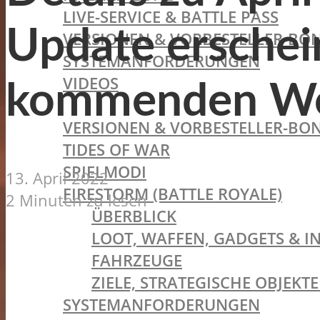
LIVE-SERVICE & BATTLE PASS
Update erschein
VERSIONEN & VORBESTELLER-BON
SYSTEMANFORDERUNGEN
VIDEOS
kommenden W
BATTLEFIELD V
VERSIONEN & VORBESTELLER-BON
TIDES OF WAR
SPIELMODI
13. April 2022
FIRESTORM (BATTLE ROYALE)
2 Minuten zu lesen
ÜBERBLICK
LOOT, WAFFEN, GADGETS & I
FAHRZEUGE
ZIELE, STRATEGISCHE OBJEK
SYSTEMANFORDERUNGEN