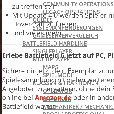
COMMUNITY OPERATIONS
zu treffen sein.
LEGACY OPERATIONS
Mit Update 4.0 werden Spieler 
GUIDES
Hovercraft zu fliegen.
SYSTEMANFORDERUNGEN
und vieles mehr…..
GAMESERVERVERGLEICH
BATTLEFIELD HARDLINE
SINGLEPLAYER
Erlebe Battlefield 6 jetzt auf PC, 
MULTIPLAYER
MAPS
Sichere dir jetzt dein Exemplar zu 
SPIELMODI
Spielesammlung mit vielen weiteren
KLASSEN & FRAKTIONEN
Angeboten zu ergattern, ohne dein B
OPERATOR
online bei
Amazon.de
oder in ander
ENFORCER
Battlefield wartet!
MECHANIKER / MECHANIC