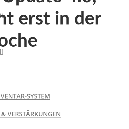
t erst in der
I
oche
I
NVENTAR-SYSTEM
TE & VERSTÄRKUNGEN