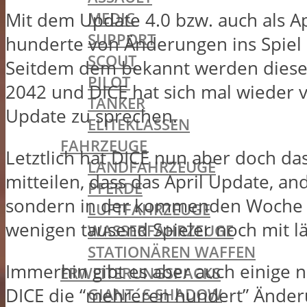
MEDIC
Mit dem Update 4.0 bzw. auch als Ap
SUPPORT
hunderte von Änderungen ins Spiel 
SCOUT
Seitdem dem bekannt werden diesen 
PILOT
2042 und DICE hat sich mal wiede
TANKER
Update zu sprechen.
ELITEKLASSEN
FAHRZEUGE
Letztlich hat DICE nun aber doch d
LANDFAHRZEUGE
mitteilen, dass das April Update, an
PFERDE
sondern in der kommenden Woche un
LUFTFAHRZEUGE
wenigen tausend Spieler noch mit l
WASSERFAHRZEUGE
STATIONÄREN WAFFEN
Immerhin gibt es aber auch einige 
ERWEITERUNGSPACKS
DICE die “mehreren hundert” Änderu
GIANT´S SHADOW