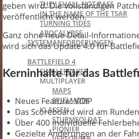
THEY SHALL NOT PASS
geben wird. Die vollständigen Pat
IN THE NAME OF THE TSAR
veröffentlicht werden.
TURNING TIDES
APOCALYPSE
Ganz ohne neue Detail-Information
SYSTEMANFORDERUNGEN
wird sich das Update 4.0 für Battl
BATTLEFIELD OLDIES
BATTLEFIELD 4
SINGLEPLAYER
Kerninhalte für das Battle
MULTIPLAYER
MAPS
SPIELMODI
Neues Feature: VOIP
KLASSEN
Das Scoreboard wird am Runden
STURMSOLDAT
Über 400 individuelle Fehlerbe
PIONIER
Gezielte Änderungen an der Fah
VERSORGER