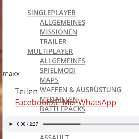
BATTLEFIELD 1
SINGLEPLAYER
ALLGEMEINES
MISSIONEN
TRAILER
MULTIPLAYER
ALLGEMEINES
SPIELMODI
maxx
MAPS
WAFFEN & AUSRÜSTUNG
Teilen
MEDAILLEN
Facebook
X
E-Mail
WhatsApp
BATTLEPACKS
INCURSIONS
KLASSEN
ASSAULT