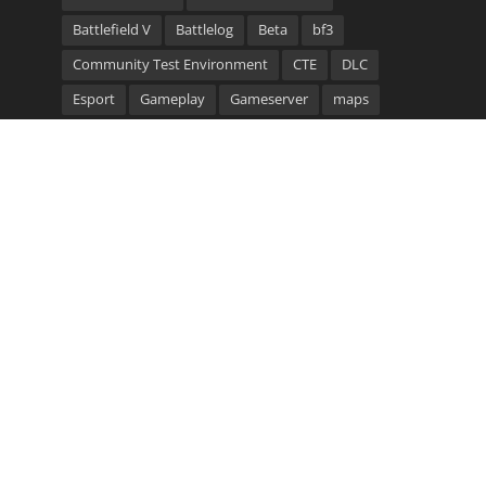
Battlefield V
Battlelog
Beta
bf3
Community Test Environment
CTE
DLC
Esport
Gameplay
Gameserver
maps
Multiplayer
Patch
Server
Trailer
update
video
Waffen
Community Bannerlinks