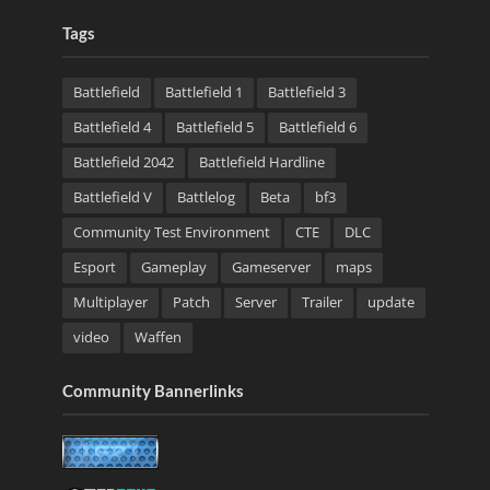
Tags
Battlefield
Battlefield 1
Battlefield 3
Battlefield 4
Battlefield 5
Battlefield 6
Battlefield 2042
Battlefield Hardline
Battlefield V
Battlelog
Beta
bf3
Community Test Environment
CTE
DLC
Esport
Gameplay
Gameserver
maps
Multiplayer
Patch
Server
Trailer
update
video
Waffen
Community Bannerlinks