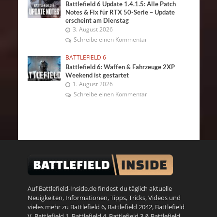
Battlefield 6 Update 1.4.1.5: Alle Patch
Notes & Fix für RTX 50-Serie – Update
erscheint am Dienstag
3. August 2026
Schreibe einen Kommentar
BATTLEFIELD 6
Battlefield 6: Waffen & Fahrzeuge 2XP
Weekend ist gestartet
1. August 2026
Schreibe einen Kommentar
Auf Battlefield-Inside.de findest du täglich aktuelle
Neuigkeiten, Informationen, Tipps, Tricks, Videos und
vieles mehr zu
Battlefield 6
,
Battlefield 2042
,
Battlefield
V
,
Battlefield 1
,
Battlefield 4
,
Battlefield 3
&
Battlefield