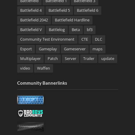
Battlefield
Battlefield 1
Battlefield 3
Battlefield 4
Battlefield 5
Battlefield 6
Battlefield 2042
Battlefield Hardline
Battlefield V
Battlelog
Beta
bf3
Community Test Environment
CTE
DLC
Esport
Gameplay
Gameserver
maps
Multiplayer
Patch
Server
Trailer
update
video
Waffen
Community Bannerlinks