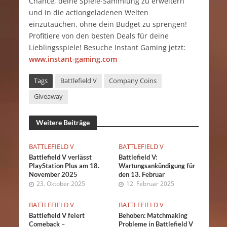
Chance, deine Spiele-Sammlung zu erweitern
und in die actiongeladenen Welten
einzutauchen, ohne dein Budget zu sprengen!
Profitiere von den besten Deals für deine
Lieblingsspiele! Besuche Instant Gaming jetzt:
www.instant-gaming.com
Tags
Battlefield V
Company Coins
Giveaway
Weitere Beiträge
BATTLEFIELD V
BATTLEFIELD V
Battlefield V verlässt
Battlefield V:
PlayStation Plus am 18.
Wartungsankündigung für
November 2025
den 13. Februar
23. Oktober 2025
12. Februar 2025
BATTLEFIELD V
BATTLEFIELD V
Battlefield V feiert
Behoben: Matchmaking
Comeback –
Probleme in Battlefield V