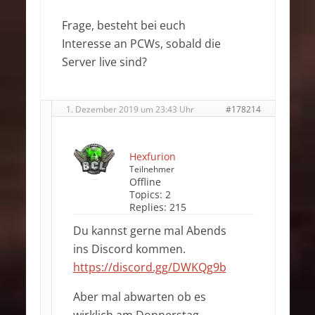
Frage, besteht bei euch
Interesse an PCWs, sobald die
Server live sind?
1. Dezember 2019 um 23:43 Uhr
#178214
Hexfurion
Teilnehmer
Offline
Topics:
2
Replies:
215
Du kannst gerne mal Abends
ins Discord kommen.
https://discord.gg/DWKQg9b
Aber mal abwarten ob es
wirklich am Donnerstag