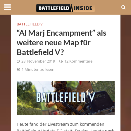
BATTLEFIELD V
“Al Marj Encampment” als
weitere neue Map für
Battlefield V?
28. November 2019
12 Kommentare
1 Minuten zu lesen
Heute fand der Livestream zum kommenden
Battlefield V Update 5.2 statt. Da das Update noch