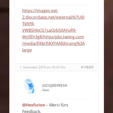
https://images-ext-
2.discordapp.net/external/b7Uj0
TkftFJl-
VWBSHbCG1saQzb5XAYuR9-
Wy5Eh3g8/https/pbs.twimg.com
/media/EKkrlSKXYAAfdnI.png%3A
large
1. Dezember 2019 um 20:33 Uhr
#178205
[GCG]REFRESH
Gast
@Hexfurion
– Merci fürs
Feedback.