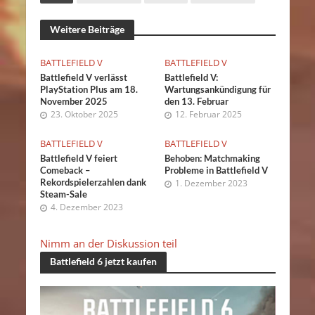
Weitere Beiträge
BATTLEFIELD V
BATTLEFIELD V
Battlefield V verlässt
Battlefield V:
PlayStation Plus am 18.
Wartungsankündigung für
November 2025
den 13. Februar
23. Oktober 2025
12. Februar 2025
BATTLEFIELD V
BATTLEFIELD V
Battlefield V feiert
Behoben: Matchmaking
Comeback –
Probleme in Battlefield V
Rekordspielerzahlen dank
1. Dezember 2023
Steam-Sale
4. Dezember 2023
Nimm an der Diskussion teil
Battlefield 6 jetzt kaufen