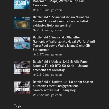
Roadmap – Maps, Waffen & Top Gun
Crossover
6.213 mal gelesen
Battlefield 6: So nehmt ihr am “Hunt the
Carrier” Discord Event teil und schaltet
exklusive Belohnungen frei
2.538 mal gelesen
Battlefield 6 Season 4: Offizieller
Gameplay-Trailer zeigt „Naval Warfare“ mit
Tsuru Reef sowie Wake Island & enthüllt
Starttermin
2.476 mal gelesen
Battlefield 6 Update 1.4.1.5: Alle Patch
Notes & Fix für RTX 50-Serie – Update
erscheint am Dienstag
2.219 mal gelesen
Battlefield 6: Update 1.4.1.0 bringt Season
4 “Pacific Front” und gigantische
Seeschlachten inkl. Changelog
2.055 mal gelesen
Tags