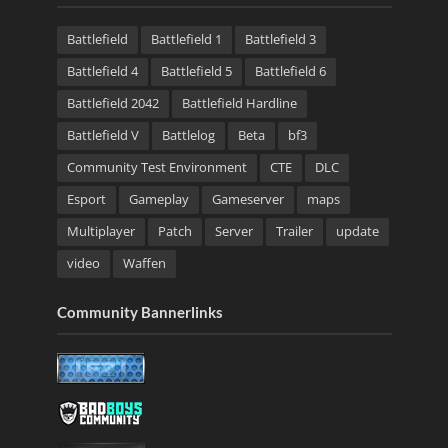
Battlefield
Battlefield 1
Battlefield 3
Battlefield 4
Battlefield 5
Battlefield 6
Battlefield 2042
Battlefield Hardline
Battlefield V
Battlelog
Beta
bf3
Community Test Environment
CTE
DLC
Esport
Gameplay
Gameserver
maps
Multiplayer
Patch
Server
Trailer
update
video
Waffen
Community Bannerlinks