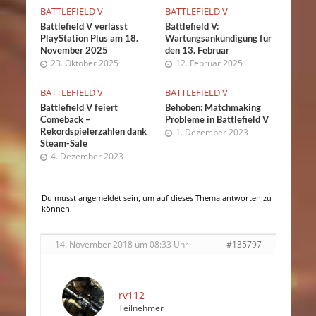
BATTLEFIELD V
BATTLEFIELD V
Battlefield V verlässt
Battlefield V:
PlayStation Plus am 18.
Wartungsankündigung für
November 2025
den 13. Februar
23. Oktober 2025
12. Februar 2025
BATTLEFIELD V
BATTLEFIELD V
Battlefield V feiert
Behoben: Matchmaking
Comeback –
Probleme in Battlefield V
Rekordspielerzahlen dank
1. Dezember 2023
Steam-Sale
4. Dezember 2023
Du musst angemeldet sein, um auf dieses Thema antworten zu
können.
14. November 2018 um 08:33 Uhr
#135797
rv112
Teilnehmer