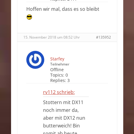
Hoffen wir mal, dass es so bleibt
15. November 2018 um 08:52 Uhr
#135952
Starfey
Teilnehmer
Offline
Topics:
0
Replies:
3
rv112 schrieb:
Stottern mit DX11
noch immer da,
aber mit DX12 nun
butterweich! Bin
somit ab heute