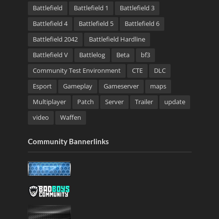
Battlefield
Battlefield 1
Battlefield 3
Battlefield 4
Battlefield 5
Battlefield 6
Battlefield 2042
Battlefield Hardline
Battlefield V
Battlelog
Beta
bf3
Community Test Environment
CTE
DLC
Esport
Gameplay
Gameserver
maps
Multiplayer
Patch
Server
Trailer
update
video
Waffen
Community Bannerlinks