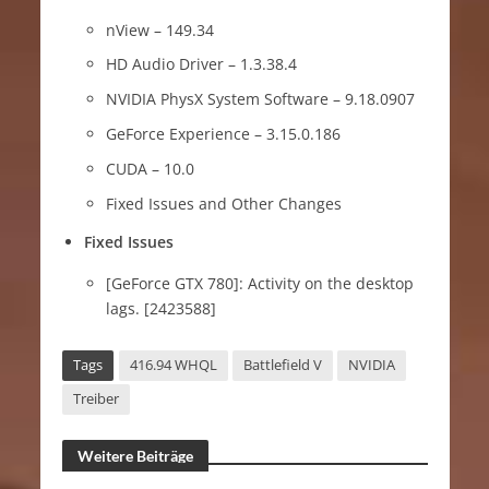
nView – 149.34
HD Audio Driver – 1.3.38.4
NVIDIA PhysX System Software – 9.18.0907
GeForce Experience – 3.15.0.186
CUDA – 10.0
Fixed Issues and Other Changes
Fixed Issues
[GeForce GTX 780]: Activity on the desktop
lags. [2423588]
Tags
416.94 WHQL
Battlefield V
NVIDIA
Treiber
Weitere Beiträge