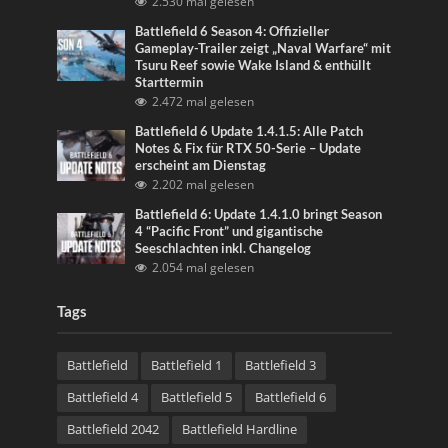
2.530 mal gelesen
Battlefield 6 Season 4: Offizieller
Gameplay-Trailer zeigt „Naval Warfare“ mit
Tsuru Reef sowie Wake Island & enthüllt
Starttermin
2.472 mal gelesen
Battlefield 6 Update 1.4.1.5: Alle Patch
Notes & Fix für RTX 50-Serie – Update
erscheint am Dienstag
2.202 mal gelesen
Battlefield 6: Update 1.4.1.0 bringt Season
4 “Pacific Front” und gigantische
Seeschlachten inkl. Changelog
2.054 mal gelesen
Tags
Battlefield
Battlefield 1
Battlefield 3
Battlefield 4
Battlefield 5
Battlefield 6
Battlefield 2042
Battlefield Hardline