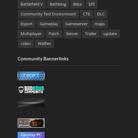
Battlefield V
Battlelog
Beta
bf3
Community Test Environment
CTE
DLC
Esport
Gameplay
Gameserver
maps
Multiplayer
Patch
Server
Trailer
update
video
Waffen
Community Bannerlinks