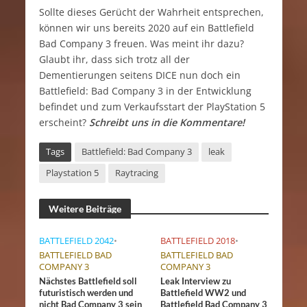
Sollte dieses Gerücht der Wahrheit entsprechen,
können wir uns bereits 2020 auf ein Battlefield
Bad Company 3 freuen. Was meint ihr dazu?
Glaubt ihr, dass sich trotz all der
Dementierungen seitens DICE nun doch ein
Battlefield: Bad Company 3 in der Entwicklung
befindet und zum Verkaufsstart der PlayStation 5
erscheint?
Schreibt uns in die Kommentare!
Tags
Battlefield: Bad Company 3
leak
Playstation 5
Raytracing
Weitere Beiträge
BATTLEFIELD 2042
•
BATTLEFIELD 2018
•
BATTLEFIELD BAD
BATTLEFIELD BAD
COMPANY 3
COMPANY 3
Nächstes Battlefield soll
Leak Interview zu
futuristisch werden und
Battlefield WW2 und
nicht Bad Company 3 sein
Battlefield Bad Company 3