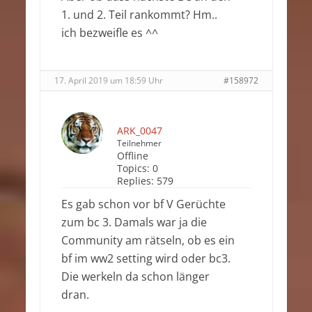
1. und 2. Teil rankommt? Hm..
ich bezweifle es ^^
17. April 2019 um 18:59 Uhr
#158972
ARK_0047
Teilnehmer
Offline
Topics:
0
Replies:
579
Es gab schon vor bf V Gerüchte
zum bc 3. Damals war ja die
Community am rätseln, ob es ein
bf im ww2 setting wird oder bc3.
Die werkeln da schon länger
dran.