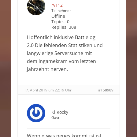
rv112
Teilnehmer
Offline
Topics:
0
Replies:
308
Hoffentlich inklusive Battlelog
2.0 Die fehlenden Statistiken und
langwierige Serversuche mit
dem Ingamekram vom letzten
Jahrzehnt nerven.
17. April 2019 um 22:19 Uhr
#158989
Kl Rocky
Gast
Wenn etwas neues kommt ist ist