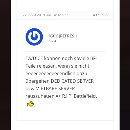
22. April 2019 um 14:32 Uhr
#159586
[GCG]REFRESH
Gast
EA/DICE können noch soviele BF-
Teile releasen, wenn sie nicht
eeeeeeeeeeeeeendlich dazu
übergehen DEDICATED SERVER
bzw MIETBARE SERVER
rauszuhauen => R.I.P. Battlefield.