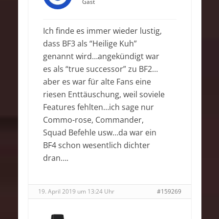
Gast
Ich finde es immer wieder lustig,
dass BF3 als “Heilige Kuh”
genannt wird…angekündigt war
es als “true successor” zu BF2…
aber es war für alte Fans eine
riesen Enttäuschung, weil soviele
Features fehlten…ich sage nur
Commo-rose, Commander,
Squad Befehle usw…da war ein
BF4 schon wesentlich dichter
dran….
19. April 2019 um 13:24 Uhr
#159269