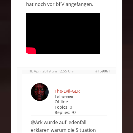
hat noch vor bf V angefangen.
18. April 2019 um 12:55 Uhr
#159061
The-Evil-GER
Teilnehmer
Offline
Topics:
0
Replies:
97
@Ark würde auf jedenfall
erklären warum die Situation