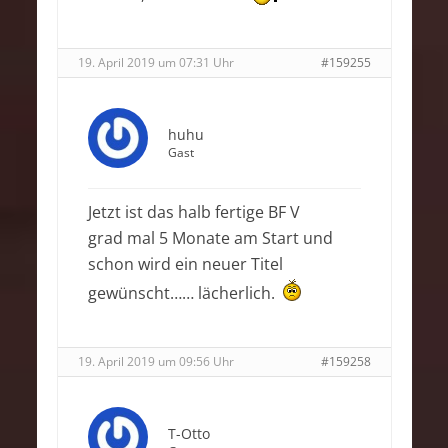
19. April 2019 um 07:31 Uhr
#159255
huhu
Gast
Jetzt ist das halb fertige BF V
grad mal 5 Monate am Start und
schon wird ein neuer Titel
gewünscht…… lächerlich.
19. April 2019 um 09:56 Uhr
#159258
T-Otto