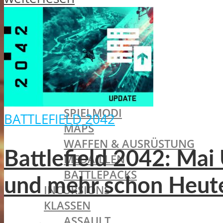
BATTLEFIELD 1
SINGLEPLAYER
ALLGEMEINES
MISSIONEN
TRAILER
MULTIPLAYER
ALLGEMEINES
SPIELMODI
BATTLEFIELD 2042
MAPS
WAFFEN & AUSRÜSTUNG
Battlefield 2042: Ma
MEDAILLEN
BATTLEPACKS
und mehr schon Heut
INCURSIONS
KLASSEN
ASSAULT