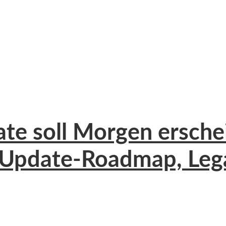
date soll Morgen ersch
 Update-Roadmap, Leg