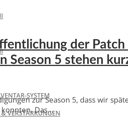
I
öffentlichung der Patch
I
n Season 5 stehen kur
NVENTAR-SYSTEM
digungen zur Season 5, dass wir spät
 konnten. Das...
TE & VERSTÄRKUNGEN