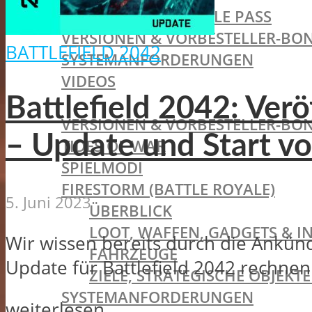
LIVE-SERVICE & BATTLE PASS
VERSIONEN & VORBESTELLER-BON
BATTLEFIELD 2042
SYSTEMANFORDERUNGEN
VIDEOS
BATTLEFIELD V
Battlefield 2042: Ver
VERSIONEN & VORBESTELLER-BON
– Update und Start vo
TIDES OF WAR
SPIELMODI
FIRESTORM (BATTLE ROYALE)
5. Juni 2023
ÜBERBLICK
LOOT, WAFFEN, GADGETS & I
Wir wissen bereits durch die Ankün
FAHRZEUGE
Update für Battlefield 2042 rechnen
ZIELE, STRATEGISCHE OBJEK
SYSTEMANFORDERUNGEN
weiterlesen