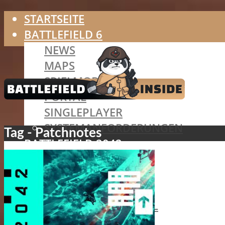
STARTSEITE
BATTLEFIELD 6
NEWS
MAPS
SPIELMODI
PORTAL
SINGLEPLAYER
SYSTEMANFORDERUNGEN
Tag - Patchnotes
BATTLEFIELD 2042
SPEZIALISTEN
MAPS
SPIELMODI
BATTLEFIELD PORTAL
HAZARD ZONE