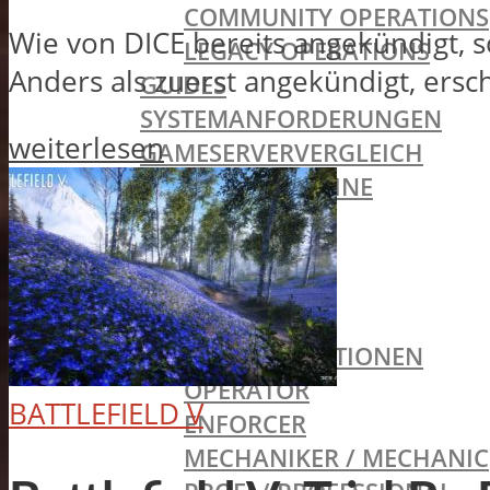
COMMUNITY OPERATIONS
Wie von DICE bereits angekündigt, s
LEGACY OPERATIONS
Anders als zuerst angekündigt, ersch
GUIDES
SYSTEMANFORDERUNGEN
weiterlesen
GAMESERVERVERGLEICH
BATTLEFIELD HARDLINE
SINGLEPLAYER
MULTIPLAYER
MAPS
SPIELMODI
KLASSEN & FRAKTIONEN
OPERATOR
BATTLEFIELD V
ENFORCER
MECHANIKER / MECHANIC