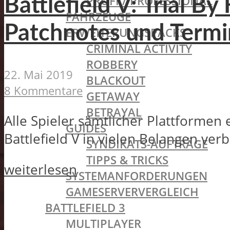
PROFI / PROFESSIONAL
Battlefield V: Trial B
FAHRZEUGE
Patchnotes und Termi
ERWEITERUNGSPACKS
CRIMINAL ACTIVITY
ROBBERY
22. Mai 2019
BLACKOUT
8 Kommentare
GETAWAY
BETRAYAL
Alle Spieler sämtlicher Plattformen
GUIDES
Battlefield V in vielen Belangen ver
SYNDIKATS-AUFTRÄGE
TIPPS & TRICKS
weiterlesen
SYSTEMANFORDERUNGEN
GAMESERVERVERGLEICH
BATTLEFIELD 3
MULTIPLAYER