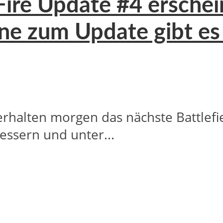
y Fire Update #4 ersche
ne zum Update gibt es
 erhalten morgen das nächste Battlef
bessern und unter...