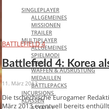
BATTLEFIELD 1
SINGLEPLAYER
ALLGEMEINES
MISSIONEN
TRAILER
MULTIPLAYER
BATTLEFIELD 4
ALLGEMEINES
SPIELMODI
Battlefield 4: Korea a
MAPS
WAFFEN & AUSRÜSTUNG
MEDAILLEN
11. März 2013
BATTLEPACKS
INCURSIONS
Die tschechische Eurogamer Redaktio
KLASSEN
März 2013 eventuell bereits enthüll
ASSAULT