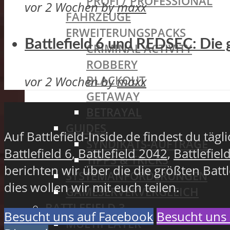
PROFI / PROFESSIONAL
vor 2 Wochen
by
maxx
FAHRZEUGE
ERWEITERUNGSPACKS
Battlefield 6 und REDSEC: Die 
CRIMINAL ACTIVITY
ROBBERY
BLACKOUT
vor 2 Wochen
by
maxx
GETAWAY
BETRAYAL
GUIDES
Auf Battlefield-Inside.de findest du täg
SYNDIKATS-AUFTRÄGE
Battlefield 6
,
Battlefield 2042
,
Battlefiel
TIPPS & TRICKS
berichten wir über die die größten Batt
SYSTEMANFORDERUNGEN
dies wollen wir mit euch teilen.
GAMESERVERVERGLEICH
BATTLEFIELD 3
Besucht uns auf Facebook
Besucht uns 
MULTIPLAYER