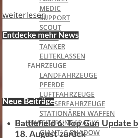
MEDIC
weiterlesen
SUPPORT
SCOUT
Entdecke mehr News
PILOT
TANKER
ELITEKLASSEN
FAHRZEUGE
LANDFAHRZEUGE
PFERDE
LUFTFAHRZEUGE
Neue Beiträge
WASSERFAHRZEUGE
STATIONÄREN WAFFEN
ERWEITERUNGSPACKS
Battlefield 6: Top Gun Update
GIANT´S SHADOW
18. August zurück