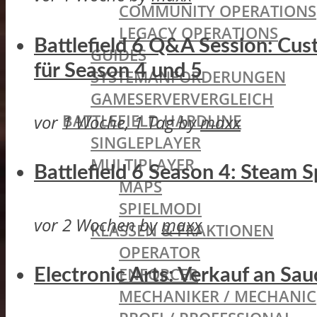
COMMUNITY OPERATIONS
LEGACY OPERATIONS
Battlefield 6 Q&A Session: Cu
GUIDES
für Season 4 und 5
SYSTEMANFORDERUNGEN
GAMESERVERVERGLEICH
BATTLEFIELD HARDLINE
vor 1 Woche, 1 Tag
by
maxx
SINGLEPLAYER
MULTIPLAYER
Battlefield 6 Season 4: Steam
MAPS
SPIELMODI
vor 2 Wochen
by
maxx
KLASSEN & FRAKTIONEN
OPERATOR
ENFORCER
Electronic Arts: Verkauf an Sa
MECHANIKER / MECHANIC