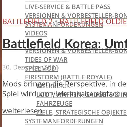
LIVE-SERVICE & BATTLE PASS
VERSIONEN & VORBESTELLER-BON
BATTLEFIELD 2
•
BATTLEFIELD OLDIE
SYSTEMANFORDERUNGEN
VIDEOS
BATTLEFIELD V
Battlefield Korea: Um
VERSIONEN & VORBESTELLER-BON
TIDES OF WAR
30. Dezember 2016
SPIELMODI
FIRESTORM (BATTLE ROYALE)
Mods bringen die Perspektive, in de
ÜBERBLICK
Spiel wird um viele Inhalte einfach e
LOOT, WAFFEN, GADGETS & I
FAHRZEUGE
weiterlesen
ZIELE, STRATEGISCHE OBJEK
SYSTEMANFORDERUNGEN