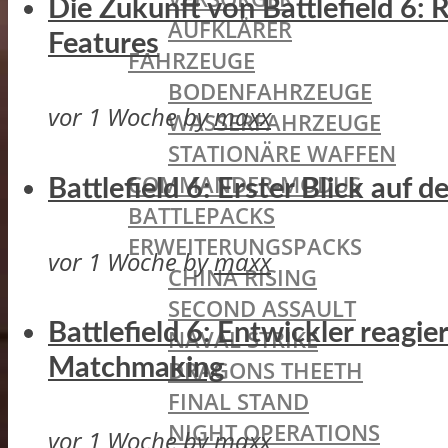
Die Zukunft von Battlefield 6:
AUFKLÄRER
Features
FAHRZEUGE
BODENFAHRZEUGE
vor 1 Woche
by
maxx
WASSERFAHRZEUGE
STATIONÄRE WAFFEN
COMMANDER-MODUS
Battlefield 6: Erster Blick auf
BATTLEPACKS
ERWEITERUNGSPACKS
vor 1 Woche
by
maxx
CHINA RISING
SECOND ASSAULT
Battlefield 6: Entwickler reagi
NAVAL STRIKE
Matchmaking
DRAGONS THEETH
FINAL STAND
NIGHT OPERATIONS
vor 1 Woche
by
maxx