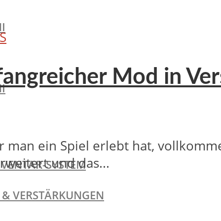
I
S
fangreicher Mod in Ver
I
r man ein Spiel erlebt hat, vollkom
rweitert und das...
NVENTAR-SYSTEM
TE & VERSTÄRKUNGEN