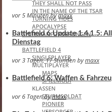
THEY SHALL NOT PASS
IN THE NAME OF THE TSAR
vor 5 Minuten
by
maxx
TURNING TIDES
APOCALYPSE
Battlefield 6 Update 1.4.1.5: A
SYSTEMANFORDERUNGEN
BATTLEFIELD OLDIES
Dienstag
BATTLEFIELD 4
SINGLEPLAYER
vor 3 Tagen, 17 Stunden
by
maxx
MULTIPLAYER
MAPS
Battlefield 6: Waffen & Fahrze
SPIELMODI
KLASSEN
vor 6 Tagen
by
maxx
STURMSOLDAT
PIONIER
VERSORGER