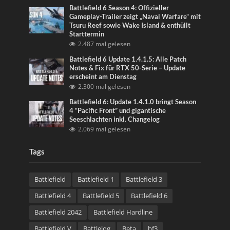
Battlefield 6 Season 4: Offizieller
Gameplay-Trailer zeigt „Naval Warfare“ mit
Tsuru Reef sowie Wake Island & enthüllt
Starttermin
2.487 mal gelesen
Battlefield 6 Update 1.4.1.5: Alle Patch
Notes & Fix für RTX 50-Serie – Update
erscheint am Dienstag
2.300 mal gelesen
Battlefield 6: Update 1.4.1.0 bringt Season
4 “Pacific Front” und gigantische
Seeschlachten inkl. Changelog
2.069 mal gelesen
Tags
Battlefield
Battlefield 1
Battlefield 3
Battlefield 4
Battlefield 5
Battlefield 6
Battlefield 2042
Battlefield Hardline
Battlefield V
Battlelog
Beta
bf3