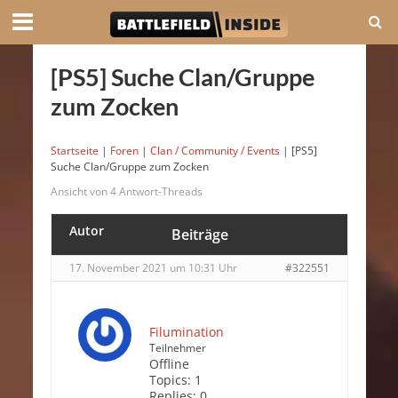
[PS5] Suche Clan/Gruppe
zum Zocken
Startseite
|
Foren
|
Clan / Community / Events
|
[PS5]
Suche Clan/Gruppe zum Zocken
Ansicht von 4 Antwort-Threads
Autor
Beiträge
17. November 2021 um 10:31 Uhr
#322551
Filumination
Teilnehmer
Offline
Topics:
1
Replies:
0