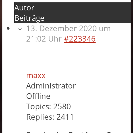
Autor
Beiträge
13. Dezember 2020 um
21:02 Uhr
#223346
maxx
Administrator
Offline
Topics:
2580
Replies:
2411