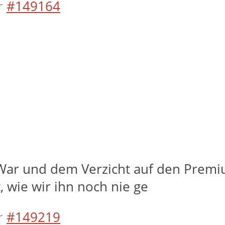
r
#149164
f War und dem Verzicht auf den Premi
, wie wir ihn noch nie ge
r
#149219