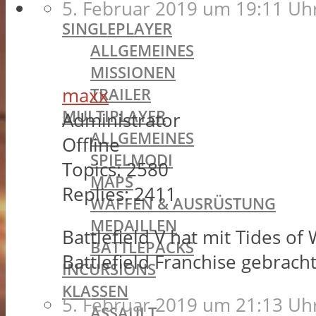
BATTLEFIELD 1
5. Februar 2019 um 19:11 Uh
SINGLEPLAYER
ALLGEMEINES
MISSIONEN
maxx
TRAILER
MULTIPLAYER
Administrator
ALLGEMEINES
Offline
SPIELMODI
Topics:
2580
MAPS
Replies:
2411
WAFFEN & AUSRÜSTUNG
MEDAILLEN
Battlefield V hat mit Tides o
BATTLEPACKS
Battlefield Franchise gebracht
INCURSIONS
KLASSEN
5. Februar 2019 um 21:13 Uh
ASSAULT