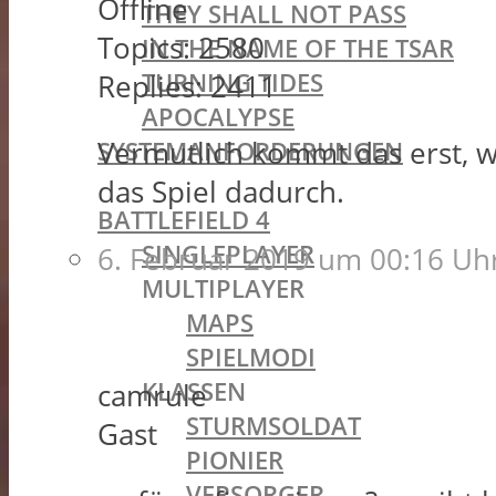
Offline
THEY SHALL NOT PASS
Topics:
2580
IN THE NAME OF THE TSAR
TURNING TIDES
Replies:
2411
APOCALYPSE
Vermutlich kommt das erst, w
SYSTEMANFORDERUNGEN
BATTLEFIELD OLDIES
das Spiel dadurch.
BATTLEFIELD 4
SINGLEPLAYER
6. Februar 2019 um 00:16 Uh
MULTIPLAYER
MAPS
SPIELMODI
KLASSEN
camrule
STURMSOLDAT
Gast
PIONIER
VERSORGER