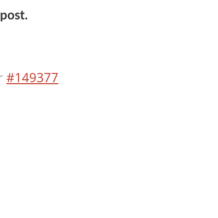
 post.
r
#149377