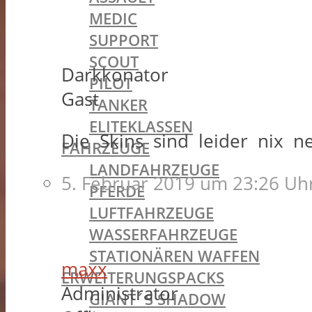
MEDIC
SUPPORT
SCOUT
Darkkonator
PILOT
Gast
TANKER
ELITEKLASSEN
Die Skins sind leider nix n
FAHRZEUGE
LANDFAHRZEUGE
5. Februar 2019 um 23:26 Uh
PFERDE
LUFTFAHRZEUGE
WASSERFAHRZEUGE
STATIONÄREN WAFFEN
maxx
ERWEITERUNGSPACKS
Administrator
GIANT´S SHADOW