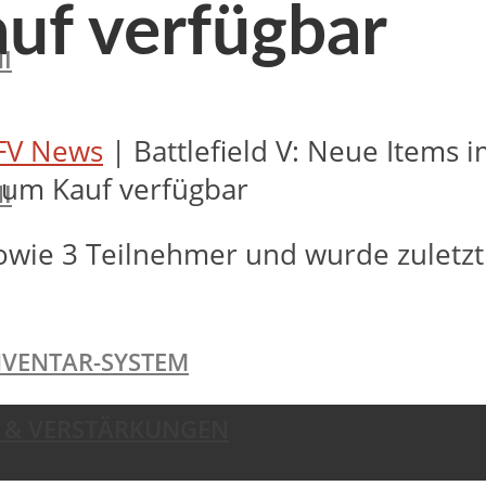
uf verfügbar
I
FV News
|
Battlefield V: Neue Items 
zum Kauf verfügbar
I
owie 3 Teilnehmer und wurde zuletz
NVENTAR-SYSTEM
TE & VERSTÄRKUNGEN