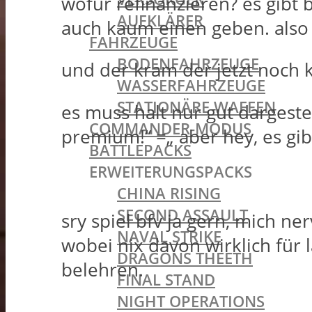
wofür refinanzieren? es gibt 
AUFKLÄRER
auch kaum einen geben. also 
FAHRZEUGE
BODENFAHRZEUGE
und der kram der jetzt noch k
WASSERFAHRZEUGE
STATIONÄRE WAFFEN
es muss halt nur gut dargestel
COMMANDER-MODUS
premium!“ =„ aber hey, es gibt
BATTLEPACKS
ERWEITERUNGSPACKS
CHINA RISING
SECOND ASSAULT
sry spiel bfv ja gern, mich ne
NAVAL STRIKE
wobei nix davon wirklich für 
DRAGONS THEETH
belehren.
FINAL STAND
NIGHT OPERATIONS