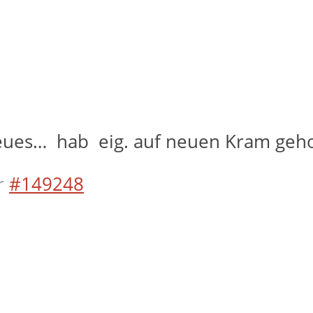
eues… hab eig. auf neuen Kram geho
r
#149248