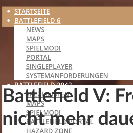
STARTSEITE
BATTLEFIELD 6
NEWS
MAPS
SPIELMODI
PORTAL
SINGLEPLAYER
SYSTEMANFORDERUNGEN
BATTLEFIELD 2042
Battlefield V: 
SPEZIALISTEN
MAPS
SPIELMODI
nicht mehr dau
BATTLEFIELD PORTAL
HAZARD ZONE