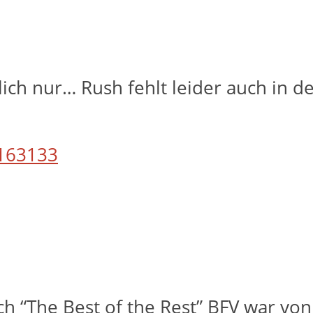
lich nur… Rush fehlt leider auch in d
163133
ch “The Best of the Rest” BFV war vo