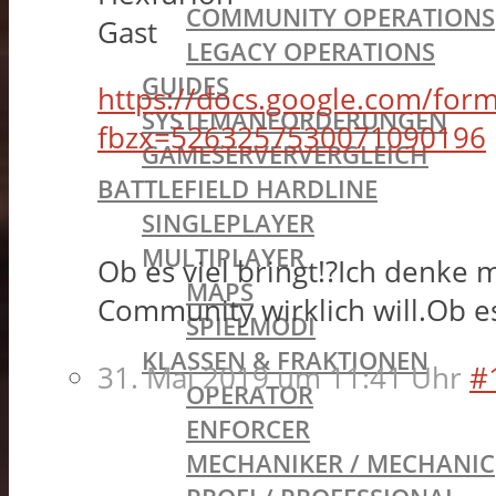
COMMUNITY OPERATIONS
Gast
LEGACY OPERATIONS
GUIDES
https://docs.google.com/f
SYSTEMANFORDERUNGEN
fbzx=5263257530071090196
GAMESERVERVERGLEICH
BATTLEFIELD HARDLINE
SINGLEPLAYER
MULTIPLAYER
Ob es viel bringt!?Ich denke
MAPS
Community wirklich will.Ob e
SPIELMODI
KLASSEN & FRAKTIONEN
31. Mai 2019 um 11:41 Uhr
#
OPERATOR
ENFORCER
MECHANIKER / MECHANIC