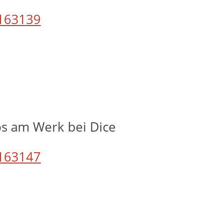
163139
bs am Werk bei Dice
163147