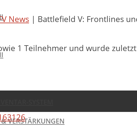
I
FV News
|
Battlefield V: Frontlines 
owie 1 Teilnehmer und wurde zuletz
I
NVENTAR-SYSTEM
163126
TE & VERSTÄRKUNGEN