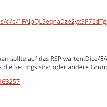
orms/d/e/1FAIpQLSeqnaDze2yx9P7Ed
 man sollte auf das RSP warten.Dice/
s die Settings sind oder andere Gru
163257