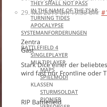
THEY SHALL NOT PASS
IN THE NAME OF THE TSAR
29. Mai 2019 um 19:38 Uhr
#
TURNING TIDES
APOCALYPSE
SYSTEMANFORDERUNGEN
BATTLEFIELD OLDIES
Zentra
BATTLEFIELD 4
Gast
SINGLEPLAYER
MULTIPLAYER
Stark Dice einer der beliebtes
MAPS
wird fast nur Frontline oder 
SPIELMODI
KLASSEN
STURMSOLDAT
PIONIER
RIP Battlefield
VERSORGER