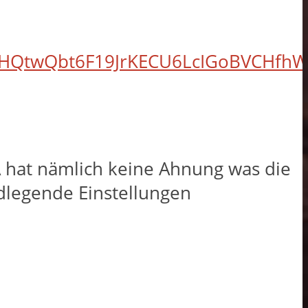
TgHQtwQbt6F19JrKECU6LcIGoBVCHfhW
EA hat nämlich keine Ahnung was die
ndlegende Einstellungen