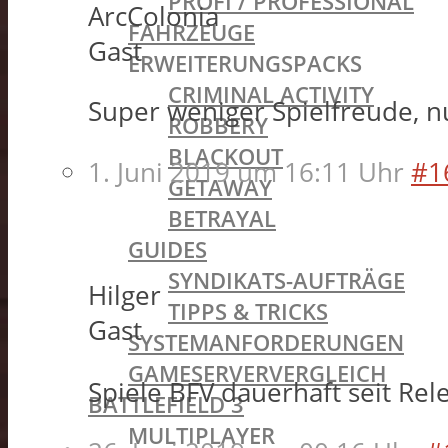
PROFI / PROFESSIONAL
ArcColonia
FAHRZEUGE
Gast
ERWEITERUNGSPACKS
CRIMINAL ACTIVITY
Super weniger Spielfreude, n
ROBBERY
BLACKOUT
1. Juni 2019 um 16:11 Uhr
#1
GETAWAY
BETRAYAL
GUIDES
SYNDIKATS-AUFTRÄGE
Hilger
TIPPS & TRICKS
Gast
SYSTEMANFORDERUNGEN
GAMESERVERVERGLEICH
Spiele BFV dauerhaft seit Rel
BATTLEFIELD 3
MULTIPLAYER