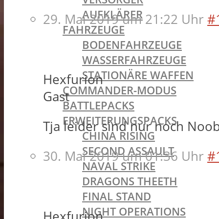
AUFKLÄRER
29. Mai 2019 um 21:22 Uhr
#
FAHRZEUGE
BODENFAHRZEUGE
WASSERFAHRZEUGE
STATIONÄRE WAFFEN
Hexfurion
COMMANDER-MODUS
Gast
BATTLEPACKS
ERWEITERUNGSPACKS
Tja leider sind nur noch Noo
CHINA RISING
SECOND ASSAULT
30. Mai 2019 um 01:36 Uhr
#
NAVAL STRIKE
DRAGONS THEETH
FINAL STAND
NIGHT OPERATIONS
Hexfurion