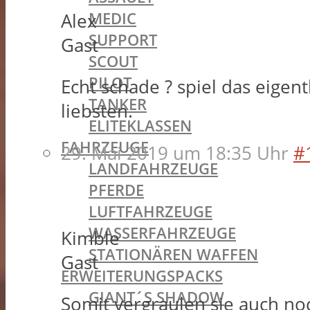
MEDIC
Alex
SUPPORT
Gast
SCOUT
PILOT
Echt schade ? spiel das eigent
TANKER
liebsten.
ELITEKLASSEN
FAHRZEUGE
29. Mai 2019 um 18:35 Uhr
#
LANDFAHRZEUGE
PFERDE
LUFTFAHRZEUGE
WASSERFAHRZEUGE
Kimble
STATIONÄREN WAFFEN
Gast
ERWEITERUNGSPACKS
GIANT´S SHADOW
Somit vergraulen sie auch no