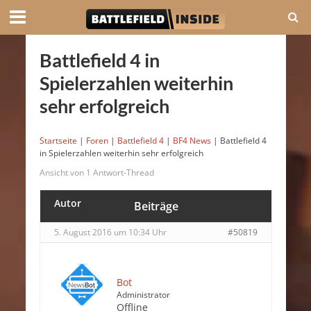
Battlefield 4 in
Spielerzahlen weiterhin
sehr erfolgreich
Startseite
|
Foren
|
Battlefield 4
|
BF4 News
|
Battlefield 4
in Spielerzahlen weiterhin sehr erfolgreich
Ansicht von 1 Antwort-Thread
Autor
Beiträge
5. August 2016 um 10:34 Uhr
#50819
Bot
Administrator
Offline