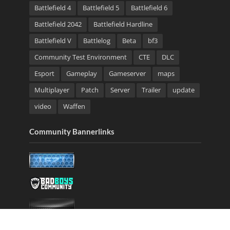
Battlefield 4
Battlefield 5
Battlefield 6
Battlefield 2042
Battlefield Hardline
Battlefield V
Battlelog
Beta
bf3
Community Test Environment
CTE
DLC
Esport
Gameplay
Gameserver
maps
Multiplayer
Patch
Server
Trailer
update
video
Waffen
Community Bannerlinks