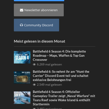
Newsletter abonnieren
Community Discord
Meist gelesen in diesem Monat
Battlefield 6 Season 4: Die komplette
Roadmap – Maps, Waffen & Top Gun
Crossover
6.269 mal gelesen
Battlefield 6: So nehmt ihr am “Hunt the
Carrier” Discord Event teil und schaltet
exklusive Belohnungen frei
2.549 mal gelesen
Battlefield 6 Season 4: Offizieller
Gameplay-Trailer zeigt „Naval Warfare“ mit
Tsuru Reef sowie Wake Island & enthüllt
Starttermin
2.482 mal gelesen