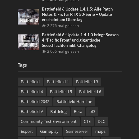
Battlefield 6 Update 1.4.1.5: Alle Patch
Notes & Fix für RTX 50-Serie – Update
erscheint am Dienstag
2.276 mal gelesen
Battlefield 6: Update 1.4.1.0 bringt Season
4 “Pacific Front” und gigantische
Seeschlachten inkl. Changelog
2.066 mal gelesen
Tags
Battlefield
Battlefield 1
Battlefield 3
Battlefield 4
Battlefield 5
Battlefield 6
Battlefield 2042
Battlefield Hardline
Battlefield V
Battlelog
Beta
bf3
Community Test Environment
CTE
DLC
Esport
Gameplay
Gameserver
maps