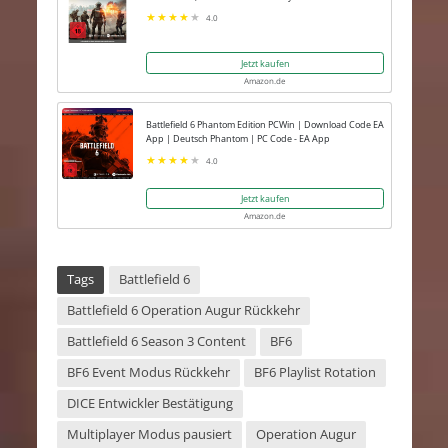
4.0
Jetzt kaufen
Amazon.de
Battlefield 6 Phantom Edition PCWin | Download Code EA
App | Deutsch Phantom | PC Code - EA App
4.0
Jetzt kaufen
Amazon.de
Tags
Battlefield 6
Battlefield 6 Operation Augur Rückkehr
Battlefield 6 Season 3 Content
BF6
BF6 Event Modus Rückkehr
BF6 Playlist Rotation
DICE Entwickler Bestätigung
Multiplayer Modus pausiert
Operation Augur