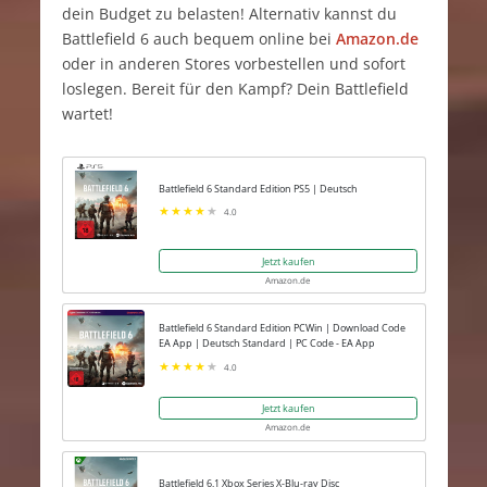
dein Budget zu belasten! Alternativ kannst du
Battlefield 6 auch bequem online bei
Amazon.de
oder in anderen Stores vorbestellen und sofort
loslegen. Bereit für den Kampf? Dein Battlefield
wartet!
Battlefield 6 Standard Edition PS5 | Deutsch
4.0
Jetzt kaufen
Amazon.de
Battlefield 6 Standard Edition PCWin | Download Code
EA App | Deutsch Standard | PC Code - EA App
4.0
Jetzt kaufen
Amazon.de
Battlefield 6,1 Xbox Series X-Blu-ray Disc