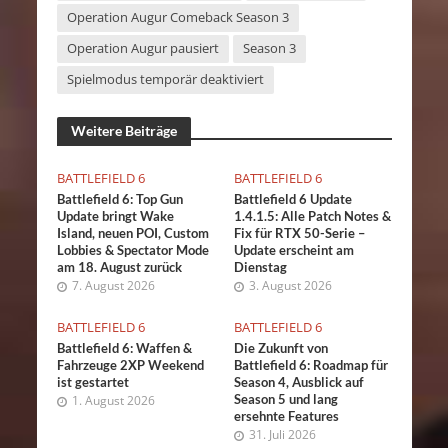
Operation Augur Comeback Season 3
Operation Augur pausiert
Season 3
Spielmodus temporär deaktiviert
Weitere Beiträge
BATTLEFIELD 6
BATTLEFIELD 6
Battlefield 6: Top Gun
Battlefield 6 Update
Update bringt Wake
1.4.1.5: Alle Patch Notes &
Island, neuen POI, Custom
Fix für RTX 50-Serie –
Lobbies & Spectator Mode
Update erscheint am
am 18. August zurück
Dienstag
7. August 2026
3. August 2026
BATTLEFIELD 6
BATTLEFIELD 6
Battlefield 6: Waffen &
Die Zukunft von
Fahrzeuge 2XP Weekend
Battlefield 6: Roadmap für
ist gestartet
Season 4, Ausblick auf
Season 5 und lang
1. August 2026
ersehnte Features
31. Juli 2026