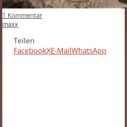
1 Kommentar
maxx
Teilen
Facebook
X
E-Mail
WhatsApp