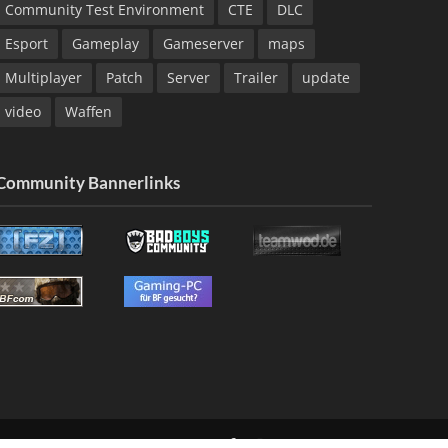
Community Test Environment
CTE
DLC
Esport
Gameplay
Gameserver
maps
Multiplayer
Patch
Server
Trailer
update
video
Waffen
Community Bannerlinks
NG
KONTAKT
IMPRESSUM