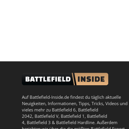
Auf Battlefield-Inside.de findest du täglich aktuelle
Neuigkeiten, Informationen, Tipps, Tricks, Videos und
vieles mehr zu
Battlefield 6
,
Battlefield
2042
,
Battlefield V
,
Battlefield 1
,
Battlefield
4
,
Battlefield 3
&
Battlefield Hardline
. Außerdem
berichten wir über die die größten Battlefield Esport