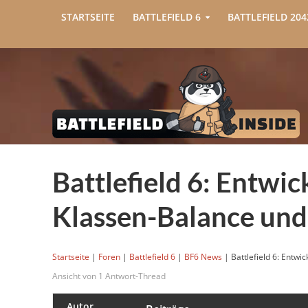
STARTSEITE
BATTLEFIELD 6
BATTLEFIELD 204
Battlefield 6: Entwic
Klassen-Balance un
Startseite
|
Foren
|
Battlefield 6
|
BF6 News
|
Battlefield 6: Entw
Ansicht von 1 Antwort-Thread
Autor