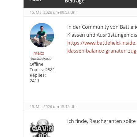
Beiträge
15. Mai 2026 um 09:52 Uhr
In der Community von Battlef
Klassen und Ausrüstungen disku
https://www.battlefield-inside
klassen-balance-granaten-zug
maxx
Administrator
Offline
Topics:
2581
Replies:
2411
15. Mai 2026 um 15:12 Uhr
ich finde, Rauchgranten sollte