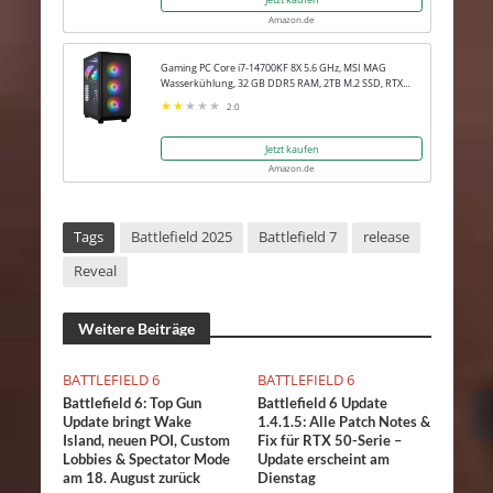
Amazon.de
Gaming PC Core i7-14700KF 8X 5.6 GHz, MSI MAG
Wasserkühlung, 32 GB DDR5 RAM, 2TB M.2 SSD, RTX
5080 16GB, Win 11 Pro
2.0
Jetzt kaufen
Amazon.de
Tags
Battlefield 2025
Battlefield 7
release
Reveal
Weitere Beiträge
BATTLEFIELD 6
BATTLEFIELD 6
Battlefield 6: Top Gun
Battlefield 6 Update
Update bringt Wake
1.4.1.5: Alle Patch Notes &
Island, neuen POI, Custom
Fix für RTX 50-Serie –
Lobbies & Spectator Mode
Update erscheint am
am 18. August zurück
Dienstag