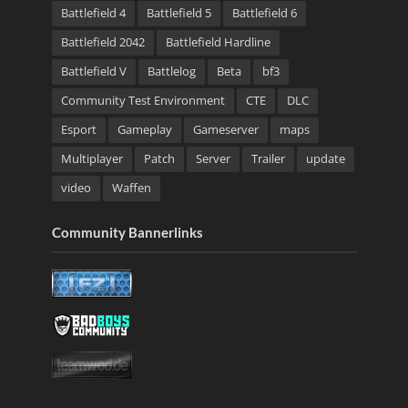
Battlefield 4
Battlefield 5
Battlefield 6
Battlefield 2042
Battlefield Hardline
Battlefield V
Battlelog
Beta
bf3
Community Test Environment
CTE
DLC
Esport
Gameplay
Gameserver
maps
Multiplayer
Patch
Server
Trailer
update
video
Waffen
Community Bannerlinks