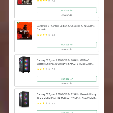
4.0
Jetzt kaufen
Amazon.de
Battlefield 6 Phantom Edition XBOX Series X / XBOX One|
Deutsch
4.0
Jetzt kaufen
Amazon.de
Gaming PC Ryzen 7 7800X3D 8X 5.0 GHz, MSI MAG
Wasserkühlung, 32 GB DDR5 RAM, 2TB M.2 SSD, RTX
5080 16GB, Win 11 Pro
3.0
Jetzt kaufen
Amazon.de
Gaming PC Ryzen 7 9800X3D 8X 5.2 GHz, Wasserkühlung,
16 GB DDR5 RAM, 1TB M.2 SSD, NVIDIA RTX 5070 12GB,
Win 11 Pro
3.0
Jetzt kaufen