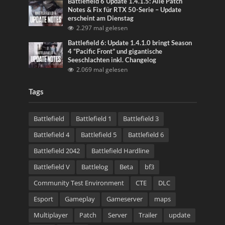
Battlefield 6 Update 1.4.1.5: Alle Patch
Notes & Fix für RTX 50-Serie – Update
erscheint am Dienstag
2.297 mal gelesen
Battlefield 6: Update 1.4.1.0 bringt Season
4 “Pacific Front” und gigantische
Seeschlachten inkl. Changelog
2.069 mal gelesen
Tags
Battlefield
Battlefield 1
Battlefield 3
Battlefield 4
Battlefield 5
Battlefield 6
Battlefield 2042
Battlefield Hardline
Battlefield V
Battlelog
Beta
bf3
Community Test Environment
CTE
DLC
Esport
Gameplay
Gameserver
maps
Multiplayer
Patch
Server
Trailer
update