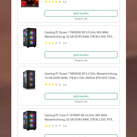
4.0
Jetzt kaufen
Amazon.de
Gaming PC Ryzen 7 7800X3D 8X 5.0 GHz, MSI MAG
Wasserkühlung, 32 GB DDR5 RAM, 2TB M.2 SSD, RTX
5080 16GB, Win 11 Pro
3.0
Jetzt kaufen
Amazon.de
Gaming PC Ryzen 7 9800X3D 8X 5.2 GHz, Wasserkühlung,
16 GB DDR5 RAM, 1TB M.2 SSD, NVIDIA RTX 5070 12GB,
Win 11 Pro
3.0
Jetzt kaufen
Amazon.de
Gaming PC Core i7-14700KF 8X 5.6 GHz, MSI MAG
Wasserkühlung, 32 GB DDR5 RAM, 2TB M.2 SSD, RTX
5080 16GB, Win 11 Pro
2.0