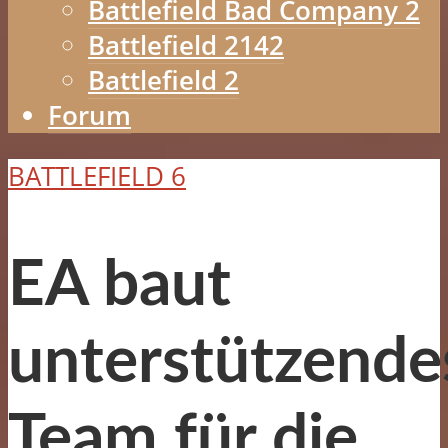
Battlefield Bad Company 2
Battlefield 2142
Battlefield 2
Forum
BATTLEFIELD 6
EA baut
unterstützende
Team für die