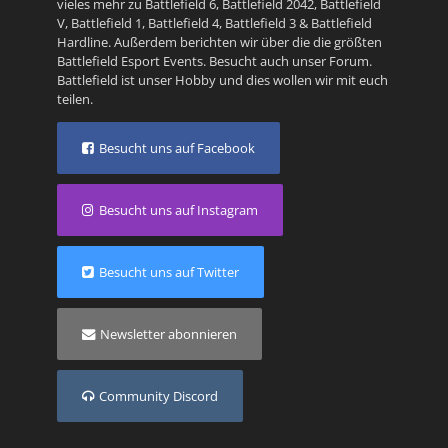
vieles mehr zu
Battlefield 6
,
Battlefield 2042
,
Battlefield
V
,
Battlefield 1
,
Battlefield 4
,
Battlefield 3
&
Battlefield
Hardline
. Außerdem berichten wir über die die größten
Battlefield Esport Events. Besucht auch unser
Forum
.
Battlefield ist unser Hobby und dies wollen wir mit euch
teilen.
Besucht uns auf Facebook
Besucht uns auf Instagram
Besucht uns auf Twitter
Newsletter abonnieren
Community Discord