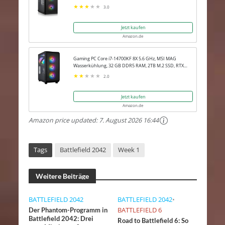
Win 11 Pro
3.0
Jetzt kaufen
Amazon.de
Gaming PC Core i7-14700KF 8X 5.6 GHz, MSI MAG
Wasserkühlung, 32 GB DDR5 RAM, 2TB M.2 SSD, RTX
5080 16GB, Win 11 Pro
2.0
Jetzt kaufen
Amazon.de
Amazon price updated:
7. August 2026 16:44
Tags
Battlefield 2042
Week 1
Weitere Beiträge
BATTLEFIELD 2042
BATTLEFIELD 2042
•
BATTLEFIELD 6
Der Phantom-Programm in
Battlefield 2042: Drei
Road to Battlefield 6: So