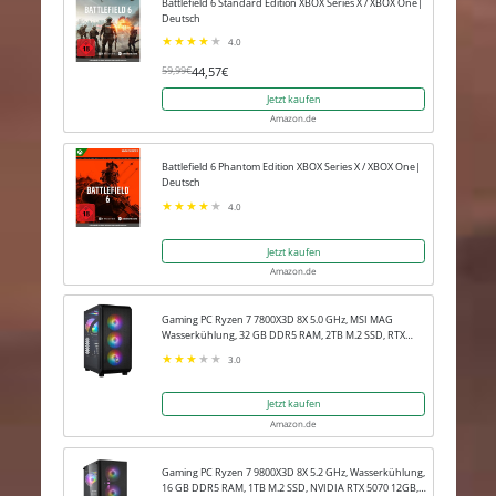
Battlefield 6 Standard Edition XBOX Series X / XBOX One|
Deutsch
4.0
44,57€
59,99€
Jetzt kaufen
Amazon.de
Battlefield 6 Phantom Edition XBOX Series X / XBOX One|
Deutsch
4.0
Jetzt kaufen
Amazon.de
Gaming PC Ryzen 7 7800X3D 8X 5.0 GHz, MSI MAG
Wasserkühlung, 32 GB DDR5 RAM, 2TB M.2 SSD, RTX
5080 16GB, Win 11 Pro
3.0
Jetzt kaufen
Amazon.de
Gaming PC Ryzen 7 9800X3D 8X 5.2 GHz, Wasserkühlung,
16 GB DDR5 RAM, 1TB M.2 SSD, NVIDIA RTX 5070 12GB,