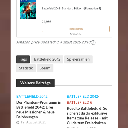
Battlefield 2042 - Standard Edition - [Playstation 4]
24,98€
Jetzt kaufen
Amazon.de
Amazon price updated:
8. August 2026 23:10
Tags
Battlefield 2042
Spielerzahlen
Statistik
Steam
Weitere Beiträge
BATTLEFIELD 2042
BATTLEFIELD 2042
•
BATTLEFIELD 6
Der Phantom-Programm in
Battlefield 2042: Drei
Road to Battlefield 6: So
neue Missionen & neue
sicherst du dir exklusive
Belohnungen
Items zum Release – mit
19. August 2025
Guide zum Freischalten