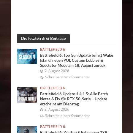
Die letzten drei Beiträge
BATTLEFIELD 6
Battlefield 6: Top Gun Update bringt Wake
Island, neuen POI, Custom Lobbies &
Spectator Mode am 18. August zurück
7. August 2026
Schreibe einen Kommentar
BATTLEFIELD 6
Battlefield 6 Update 1.4.1.5: Alle Patch
Notes & Fix für RTX 50-Serie – Update
erscheint am Dienstag
3. August 2026
Schreibe einen Kommentar
BATTLEFIELD 6
Battlefield 6: Waffen & Fahrzeuge 2XP