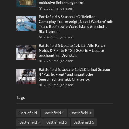
exklusive Belohnungen frei
2.552 mal gelesen
Battlefield 6 Season 4: Offizieller
Gameplay-Trailer zeigt „Naval Warfare“ mit
Tsuru Reef sowie Wake Island & enthüllt
Starttermin
2.486 mal gelesen
Battlefield 6 Update 1.4.1.5: Alle Patch
Notes & Fix für RTX 50-Serie – Update
erscheint am Dienstag
2.289 mal gelesen
Battlefield 6: Update 1.4.1.0 bringt Season
4 “Pacific Front” und gigantische
Seeschlachten inkl. Changelog
2.069 mal gelesen
Tags
Battlefield
Battlefield 1
Battlefield 3
Battlefield 4
Battlefield 5
Battlefield 6