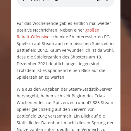
Für das Wochenende gab es endlich mal wieder
positive Nachrichten. Neben einer
großen
Rabatt-Offensive
schenkte EA interessierten PC-
Spielern auf Steam auch ein bisschen Spielzeit in
Battlefield 2042. Kaum verwunderlich ist da wohl,
dass die Spielerzahlen des Shooters am 18.
Dezember 2021 deutlich angestiegen sind.
Trotzdem ist es spannend einen Blick auf die
Spielerzahlen zu werfen.
Wie aus den Angaben der Steam-Statistik-Server
hervorgeht, haben sich seit Beginn des Trial-
Wochenendes zur Spitzenzeit rund 47.883 Steam
Spieler gleichzeitig auf den Servern von
Battlefield 2042 versammelt. Ein Blick auf die
Statistik der Datenbank macht diesen Sprung der
Nutzerzahlen sofort deutlich. Im Vergleich zu