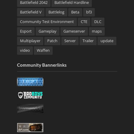
Battlefield 2042
Battlefield Hardline
Battlefield V
Battlelog
Beta
bf3
Community Test Environment
CTE
DLC
Esport
Gameplay
Gameserver
maps
Multiplayer
Patch
Server
Trailer
update
video
Waffen
Community Bannerlinks