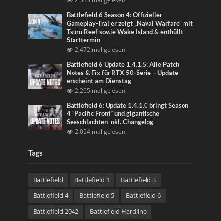
2.533 mal gelesen
Battlefield 6 Season 4: Offizieller
Gameplay-Trailer zeigt „Naval Warfare“ mit
Tsuru Reef sowie Wake Island & enthüllt
Starttermin
2.472 mal gelesen
Battlefield 6 Update 1.4.1.5: Alle Patch
Notes & Fix für RTX 50-Serie – Update
erscheint am Dienstag
2.205 mal gelesen
Battlefield 6: Update 1.4.1.0 bringt Season
4 “Pacific Front” und gigantische
Seeschlachten inkl. Changelog
2.054 mal gelesen
Tags
Battlefield
Battlefield 1
Battlefield 3
Battlefield 4
Battlefield 5
Battlefield 6
Battlefield 2042
Battlefield Hardline