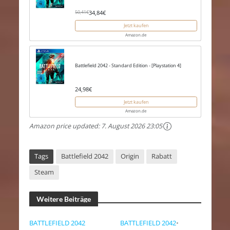
34,84€
50,41€
Jetzt kaufen
Amazon.de
Battlefield 2042 - Standard Edition - [Playstation 4]
24,98€
Jetzt kaufen
Amazon.de
Amazon price updated:
7. August 2026 23:05
Tags
Battlefield 2042
Origin
Rabatt
Steam
Weitere Beiträge
BATTLEFIELD 2042
BATTLEFIELD 2042
•