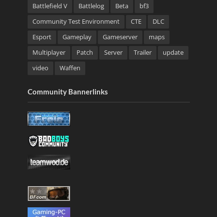
Battlefield V
Battlelog
Beta
bf3
Community Test Environment
CTE
DLC
Esport
Gameplay
Gameserver
maps
Multiplayer
Patch
Server
Trailer
update
video
Waffen
Community Bannerlinks