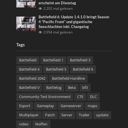
erscheint am Dienstag
2.202 mal gelesen
Battlefield 6: Update 1.4.1.0 bringt Season
4 “Pacific Front” und gigantische
Seeschlachten inkl. Changelog
2.054 mal gelesen
Tags
Battlefield
Battlefield 1
Battlefield 3
Battlefield 4
Battlefield 5
Battlefield 6
Battlefield 2042
Battlefield Hardline
Battlefield V
Battlelog
Beta
bf3
Community Test Environment
CTE
DLC
Esport
Gameplay
Gameserver
maps
Multiplayer
Patch
Server
Trailer
update
video
Waffen