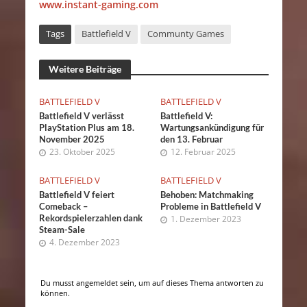
www.instant-gaming.com
Tags
Battlefield V
Communty Games
Weitere Beiträge
BATTLEFIELD V
BATTLEFIELD V
Battlefield V verlässt
Battlefield V:
PlayStation Plus am 18.
Wartungsankündigung für
November 2025
den 13. Februar
23. Oktober 2025
12. Februar 2025
BATTLEFIELD V
BATTLEFIELD V
Battlefield V feiert
Behoben: Matchmaking
Comeback –
Probleme in Battlefield V
Rekordspielerzahlen dank
1. Dezember 2023
Steam-Sale
4. Dezember 2023
Du musst angemeldet sein, um auf dieses Thema antworten zu
können.