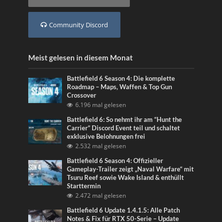
Community Discord
Meist gelesen in diesem Monat
Battlefield 6 Season 4: Die komplette
Roadmap – Maps, Waffen & Top Gun
Crossover
6.196 mal gelesen
Battlefield 6: So nehmt ihr am “Hunt the
Carrier” Discord Event teil und schaltet
exklusive Belohnungen frei
2.532 mal gelesen
Battlefield 6 Season 4: Offizieller
Gameplay-Trailer zeigt „Naval Warfare“ mit
Tsuru Reef sowie Wake Island & enthüllt
Starttermin
2.472 mal gelesen
Battlefield 6 Update 1.4.1.5: Alle Patch
Notes & Fix für RTX 50-Serie – Update