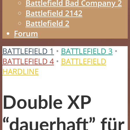
Battlefield Bad Company 2
Battlefield 2142
Battlefield 2
Forum
BATTLEFIELD 1
•
BATTLEFIELD 3
•
BATTLEFIELD 4
•
BATTLEFIELD
HARDLINE
Double XP
“dauerhaft” für