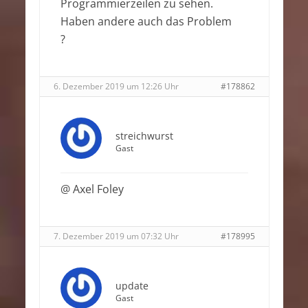
Programmierzeilen zu sehen.
Haben andere auch das Problem
?
6. Dezember 2019 um 12:26 Uhr
#178862
streichwurst
Gast
@ Axel Foley
7. Dezember 2019 um 07:32 Uhr
#178995
update
Gast