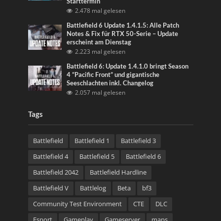
Starttermin
2.478 mal gelesen
Battlefield 6 Update 1.4.1.5: Alle Patch
Notes & Fix für RTX 50-Serie – Update
erscheint am Dienstag
2.223 mal gelesen
Battlefield 6: Update 1.4.1.0 bringt Season
4 “Pacific Front” und gigantische
Seeschlachten inkl. Changelog
2.057 mal gelesen
Tags
Battlefield
Battlefield 1
Battlefield 3
Battlefield 4
Battlefield 5
Battlefield 6
Battlefield 2042
Battlefield Hardline
Battlefield V
Battlelog
Beta
bf3
Community Test Environment
CTE
DLC
Esport
Gameplay
Gameserver
maps