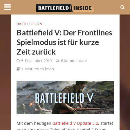
BATTLEFIELD V
Battlefield V: Der Frontlines
Spielmodus ist für kurze
Zeit zurück
5. Dezember 2019
8 Kommentare
1 Minuten zu lesen
Mit dem heutigen
Battlefield V Update 5.2
, startet
auch eine neues Tides of War: Kapitel 5 Event,