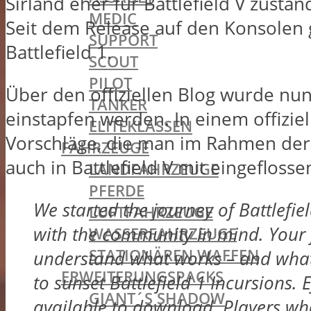
Sirland eher für Battlefield V zust
MEDIC
Seit dem Release auf den Konsolen 
SUPPORT
Battlefield 1.
SCOUT
PILOT
Über den offiziellen Blog wurde nu
TANKER
einstapfen werden. In einem offizi
ELITEKLASSEN
Vorschläge, die man im Rahmen der 
FAHRZEUGE
auch in Battlefield V mit eingeflossen
LANDFAHRZEUGE
PFERDE
We started the journey of Battlefie
LUFTFAHRZEUGE
with the community in mind. Your 
WASSERFAHRZEUGE
STATIONÄREN WAFFEN
understand what works – and what d
ERWEITERUNGSPACKS
to sunset Battlefield 1 Incursions. E
GIANT´S SHADOW
available to download. Players who