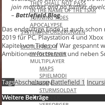
THEY SHALL NOT PASS
join matches and no further devel
IN THE NAME OF THE TSAR
–
Battlefield Blog
TURNING TIDES
APOCALYPSE
Das endgültige Ende ist auch schon r
SYSTEMANFORDERUNGEN
2019 für PC, Playstation 4 und Xbox 
BATTLEFIELD OLDIES
Kapitel von Tides of War gespannt 
BATTLEFIELD 4
Ambitionen fortsetzen und neben Sq
SINGLEPLAYER
MULTIPLAYER
MAPS
SPIELMODI
Tags
Abschaltung
Battlefield 1
Incurs
KLASSEN
STURMSOLDAT
PIONIER
Weitere Beiträge
VERSORGER