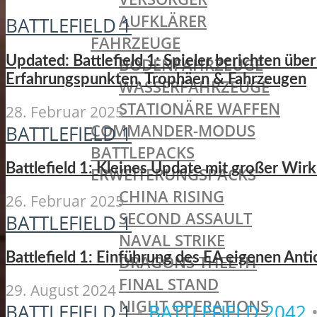
AUFKLÄRER
BATTLEFIELD 1
FAHRZEUGE
Updated: Battlefield 1: Spieler berichten üb
BODENFAHRZEUGE
Erfahrungspunkten, Trophäen & Fahrzeugen
WASSERFAHRZEUGE
STATIONÄRE WAFFEN
28. Februar 2025
COMMANDER-MODUS
BATTLEFIELD 1
BATTLEPACKS
Battlefield 1: Kleines Update mit großer Wirk
ERWEITERUNGSPACKS
CHINA RISING
26. Februar 2025
SECOND ASSAULT
BATTLEFIELD 1
NAVAL STRIKE
Battlefield 1: Einführung des EA eigenen Ant
DRAGONS THEETH
FINAL STAND
29. August 2024
NIGHT OPERATIONS
BATTLEFIELD 1
•
BATTLEFIELD 2042