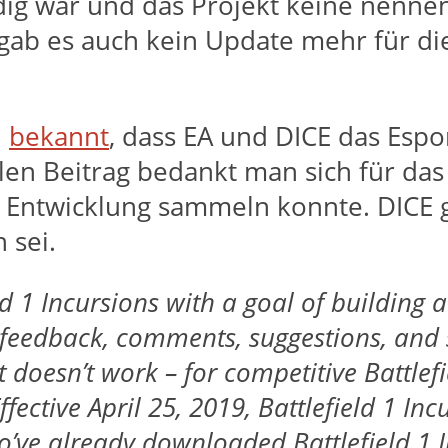
ändig war und das Projekt keine nenne
gab es auch kein Update mehr für die
n
bekannt
, dass EA und DICE das Espor
ellen Beitrag bedankt man sich für d
Entwicklung sammeln konnte. DICE gi
 sei.
ld 1 Incursions with a goal of building 
feedback, comments, suggestions, and s
oesn’t work – for competitive Battlefie
ffective April 25, 2019, Battlefield 1 In
’ve already downloaded Battlefield 1 In