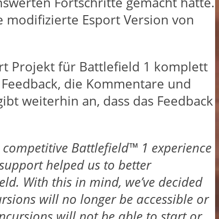
nswerten Fortschritte gemacht hatte.
 modifizierte Esport Version von
t Projekt für Battlefield 1 komplett
as Feedback, die Kommentare und
bt weiterhin an, dass das Feedback
a competitive Battlefield™ 1 experience
upport helped us to better
ld. With this in mind, we’ve decided
cursions will no longer be accessible or
cursions will not be able to start or