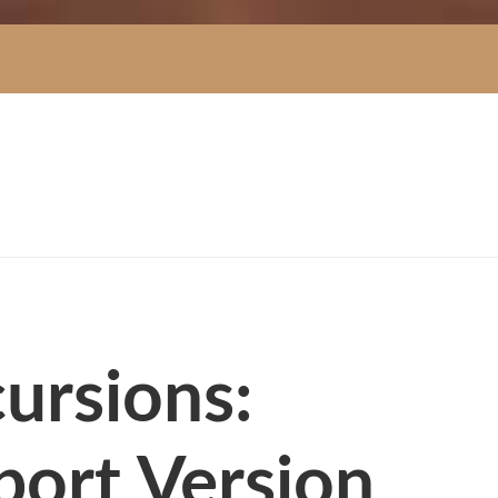
cursions:
port Version