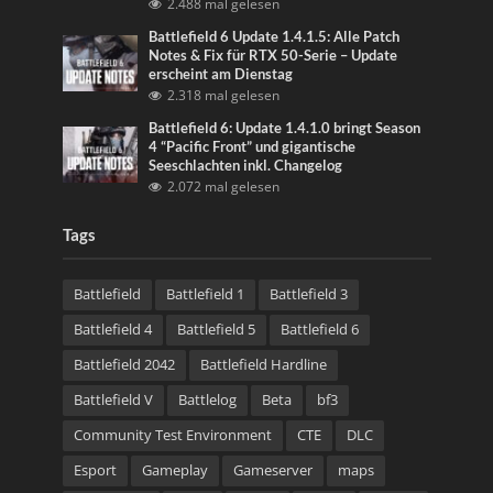
2.488 mal gelesen
Battlefield 6 Update 1.4.1.5: Alle Patch
Notes & Fix für RTX 50-Serie – Update
erscheint am Dienstag
2.318 mal gelesen
Battlefield 6: Update 1.4.1.0 bringt Season
4 “Pacific Front” und gigantische
Seeschlachten inkl. Changelog
2.072 mal gelesen
Tags
Battlefield
Battlefield 1
Battlefield 3
Battlefield 4
Battlefield 5
Battlefield 6
Battlefield 2042
Battlefield Hardline
Battlefield V
Battlelog
Beta
bf3
Community Test Environment
CTE
DLC
Esport
Gameplay
Gameserver
maps