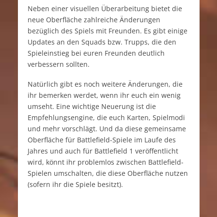
Neben einer visuellen Überarbeitung bietet die
neue Oberfläche zahlreiche Änderungen
bezüglich des Spiels mit Freunden. Es gibt einige
Updates an den Squads bzw. Trupps, die den
Spieleinstieg bei euren Freunden deutlich
verbessern sollten.
Natürlich gibt es noch weitere Änderungen, die
ihr bemerken werdet, wenn ihr euch ein wenig
umseht. Eine wichtige Neuerung ist die
Empfehlungsengine, die euch Karten, Spielmodi
und mehr vorschlägt. Und da diese gemeinsame
Oberfläche für Battlefield-Spiele im Laufe des
Jahres und auch für Battlefield 1 veröffentlicht
wird, könnt ihr problemlos zwischen Battlefield-
Spielen umschalten, die diese Oberfläche nutzen
(sofern ihr die Spiele besitzt).