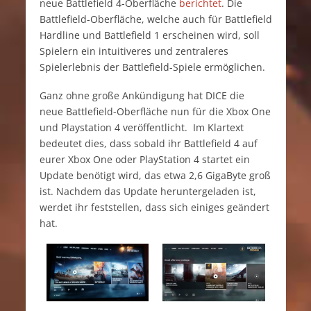
neue Battlefield 4-Oberfläche
berichtet
. Die
Battlefield-Oberfläche, welche auch für Battlefield
Hardline und Battlefield 1 erscheinen wird, soll
Spielern ein intuitiveres und zentraleres
Spielerlebnis der Battlefield-Spiele ermöglichen.
Ganz ohne große Ankündigung hat DICE die
neue Battlefield-Oberfläche nun für die Xbox One
und Playstation 4 veröffentlicht. Im Klartext
bedeutet dies, dass sobald ihr Battlefield 4 auf
eurer Xbox One oder PlayStation 4 startet ein
Update benötigt wird, das etwa 2,6 GigaByte groß
ist. Nachdem das Update heruntergeladen ist,
werdet ihr feststellen, dass sich einiges geändert
hat.