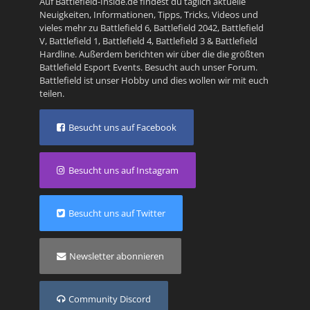
Auf Battlefield-Inside.de findest du täglich aktuelle
Neuigkeiten, Informationen, Tipps, Tricks, Videos und
vieles mehr zu
Battlefield 6
,
Battlefield 2042
,
Battlefield
V
,
Battlefield 1
,
Battlefield 4
,
Battlefield 3
&
Battlefield
Hardline
. Außerdem berichten wir über die die größten
Battlefield Esport Events. Besucht auch unser
Forum
.
Battlefield ist unser Hobby und dies wollen wir mit euch
teilen.
Besucht uns auf Facebook
Besucht uns auf Instagram
Besucht uns auf Twitter
Newsletter abonnieren
Community Discord