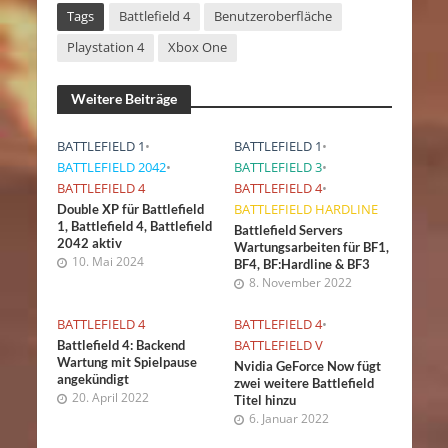
Tags
Battlefield 4
Benutzeroberfläche
Playstation 4
Xbox One
Weitere Beiträge
BATTLEFIELD 1
•
BATTLEFIELD 1
•
BATTLEFIELD 2042
•
BATTLEFIELD 3
•
BATTLEFIELD 4
BATTLEFIELD 4
•
BATTLEFIELD HARDLINE
Double XP für Battlefield
1, Battlefield 4, Battlefield
Battlefield Servers
2042 aktiv
Wartungsarbeiten für BF1,
10. Mai 2024
BF4, BF:Hardline & BF3
8. November 2022
BATTLEFIELD 4
BATTLEFIELD 4
•
BATTLEFIELD V
Battlefield 4: Backend
Wartung mit Spielpause
Nvidia GeForce Now fügt
angekündigt
zwei weitere Battlefield
20. April 2022
Titel hinzu
6. Januar 2022