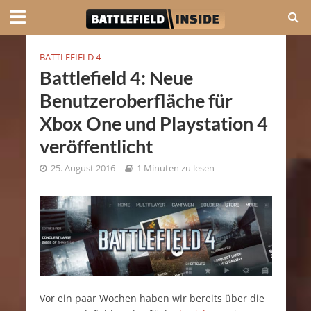
BATTLEFIELD 4
Battlefield 4: Neue
Benutzeroberfläche für
Xbox One und Playstation 4
veröffentlicht
25. August 2016
1 Minuten zu lesen
Vor ein paar Wochen haben wir bereits über die