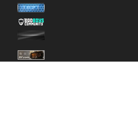
Copyright © 2025 - Created by
Battlefield-Inside.de
VERLINKE UNS
DISCORD
NEWSLETTER
DATENSCHUTZERKLÄRUNG
KONTAKT