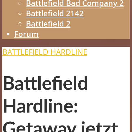
Battlefield Bad Company 2
Battlefield 2142
Battlefield 2
Forum
BATTLEFIELD HARDLINE
Battlefield
Hardline:
Getaway jetzt