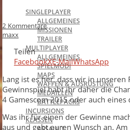
BATTLEFIELD 1
SINGLEPLAYER
ALLGEMEINES
2 Kommentare
MISSIONEN
maxx
TRAILER
MULTIPLAYER
Teilen
ALLGEMEINES
Facebook
X
E-Mail
WhatsApp
SPIELMODI
MAPS
Lang ist es her, dass wir in unser
WAFFEN & AUSRÜSTUNG
Gewinnspiel habt ihr daher die Chan
MEDAILLEN
4 Gamescom 2015 oder auch eines de
BATTLEPACKS
INCURSIONS
Was ihr für einen der Gewinne mache
KLASSEN
aus und gebt euren Wunsch an. Am S
ASSAULT