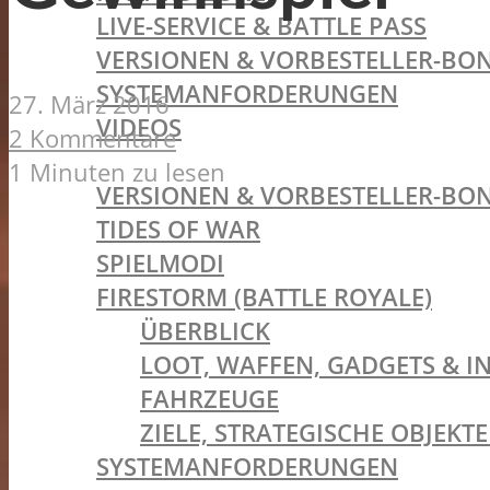
LIVE-SERVICE & BATTLE PASS
VERSIONEN & VORBESTELLER-BON
SYSTEMANFORDERUNGEN
27. März 2016
VIDEOS
2 Kommentare
BATTLEFIELD V
1 Minuten zu lesen
VERSIONEN & VORBESTELLER-BON
TIDES OF WAR
SPIELMODI
FIRESTORM (BATTLE ROYALE)
ÜBERBLICK
LOOT, WAFFEN, GADGETS & I
FAHRZEUGE
ZIELE, STRATEGISCHE OBJEK
SYSTEMANFORDERUNGEN