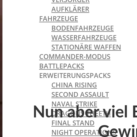
AUFKLÄRER
FAHRZEUGE
BODENFAHRZEUGE
WASSERFAHRZEUGE
STATIONÄRE WAFFEN
COMMANDER-MODUS
BATTLEPACKS
ERWEITERUNGSPACKS
CHINA RISING
SECOND ASSAULT
NAVAL STRIKE
Nun aber viel 
DRAGONS THEETH
FINAL STAND
Gewin
NIGHT OPERATIONS