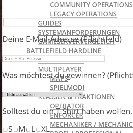
COMMUNITY OPERATIONS
LEGACY OPERATIONS
GUIDES
SYSTEMANFORDERUNGEN
Deine E-Mail-Adresse (Pflichtfeld)
GAMESERVERVERGLEICH
BATTLEFIELD HARDLINE
SINGLEPLAYER
MULTIPLAYER
Was möchtest du gewinnen? (Pflicht
MAPS
SPIELMODI
KLASSEN & FRAKTIONEN
OPERATOR
Solltest du ein T-Shirt haben wollen
ENFORCER
MECHANIKER / MECHANIC
S
M
L
XL