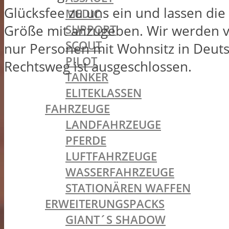
Glücksfee zu uns ein und lassen die
MEDIC
SUPPORT
Größe mit anzugeben. Wir werden 
SCOUT
nur Personen mit Wohnsitz in Deuts
PILOT
Rechtsweg ist ausgeschlossen.
TANKER
ELITEKLASSEN
FAHRZEUGE
LANDFAHRZEUGE
PFERDE
LUFTFAHRZEUGE
WASSERFAHRZEUGE
STATIONÄREN WAFFEN
ERWEITERUNGSPACKS
GIANT´S SHADOW