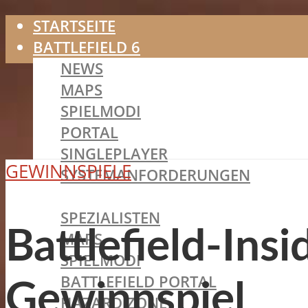
STARTSEITE
BATTLEFIELD 6
NEWS
MAPS
SPIELMODI
PORTAL
SINGLEPLAYER
GEWINNSPIELE
SYSTEMANFORDERUNGEN
BATTLEFIELD 2042
SPEZIALISTEN
Battlefield-Ins
MAPS
SPIELMODI
BATTLEFIELD PORTAL
Gewinnspiel
HAZARD ZONE