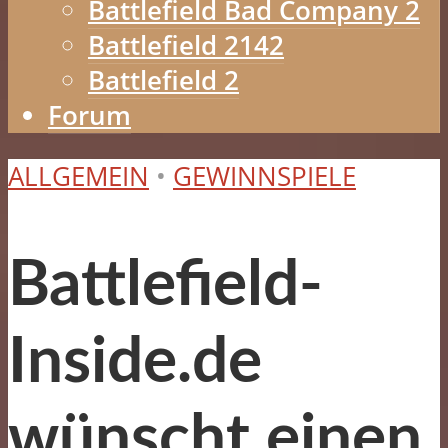
Battlefield Bad Company 2
Battlefield 2142
Battlefield 2
Forum
ALLGEMEIN
•
GEWINNSPIELE
Battlefield-
Inside.de
wünscht einen