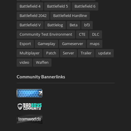
Battlefield 4
Battlefield 5
Battlefield 6
Battlefield 2042
Battlefield Hardline
Battlefield V
Battlelog
Beta
bf3
Community Test Environment
CTE
DLC
Esport
Gameplay
Gameserver
maps
Multiplayer
Patch
Server
Trailer
update
video
Waffen
Community Bannerlinks