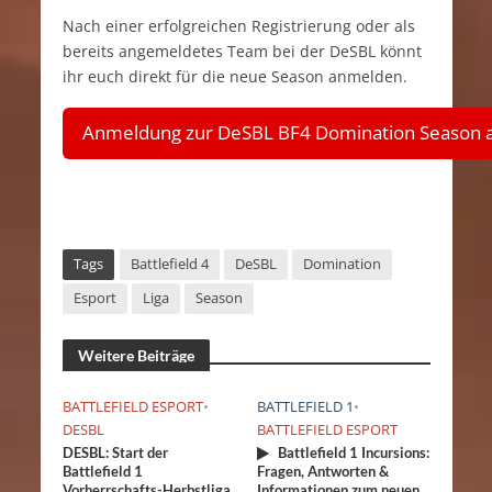
Nach einer erfolgreichen Registrierung oder als
bereits angemeldetes Team bei der DeSBL könnt
ihr euch direkt für die neue Season anmelden.
Anmeldung zur DeSBL BF4 Domination Season 
Tags
Battlefield 4
DeSBL
Domination
Esport
Liga
Season
Weitere Beiträge
BATTLEFIELD ESPORT
•
BATTLEFIELD 1
•
DESBL
BATTLEFIELD ESPORT
DESBL: Start der
Battlefield 1 Incursions:
Battlefield 1
Fragen, Antworten &
Vorherrschafts-Herbstliga
Informationen zum neuen