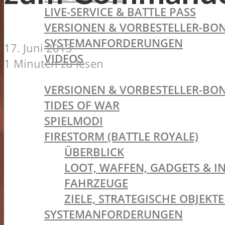
LIVE-SERVICE & BATTLE PASS
VERSIONEN & VORBESTELLER-BON
SYSTEMANFORDERUNGEN
17. Juni 2013
VIDEOS
1 Minuten zu lesen
BATTLEFIELD V
VERSIONEN & VORBESTELLER-BON
TIDES OF WAR
SPIELMODI
FIRESTORM (BATTLE ROYALE)
ÜBERBLICK
LOOT, WAFFEN, GADGETS & I
FAHRZEUGE
ZIELE, STRATEGISCHE OBJEK
SYSTEMANFORDERUNGEN