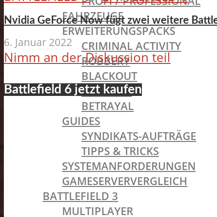
PROFI / PROFESSIONAL
FAHRZEUGE
Nvidia GeForce Now fügt zwei weitere Battlef
ERWEITERUNGSPACKS
6. Januar 2022
CRIMINAL ACTIVITY
Nimm an der Diskussion teil
ROBBERY
BLACKOUT
Battlefield 6 jetzt kaufen
GETAWAY
BETRAYAL
GUIDES
SYNDIKATS-AUFTRÄGE
TIPPS & TRICKS
SYSTEMANFORDERUNGEN
GAMESERVERVERGLEICH
BATTLEFIELD 3
MULTIPLAYER