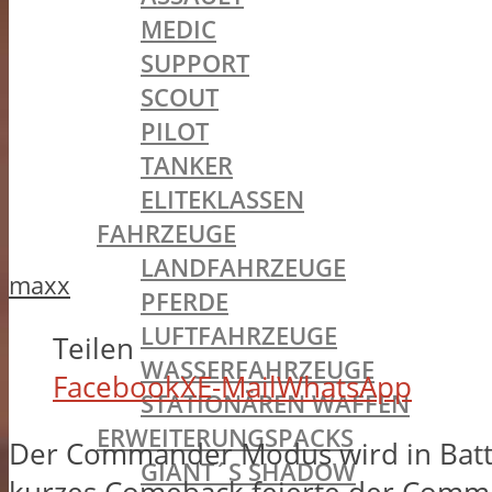
MEDIC
SUPPORT
SCOUT
PILOT
TANKER
ELITEKLASSEN
FAHRZEUGE
LANDFAHRZEUGE
maxx
PFERDE
LUFTFAHRZEUGE
Teilen
WASSERFAHRZEUGE
Facebook
X
E-Mail
WhatsApp
STATIONÄREN WAFFEN
ERWEITERUNGSPACKS
Der Commander Modus wird in Battlef
GIANT´S SHADOW