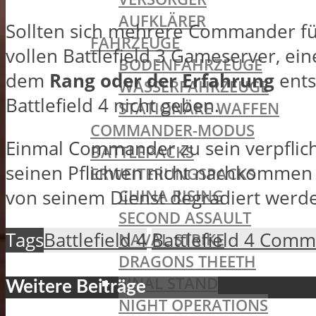
AUFKLÄRER
Sollten sich mehrere Commander für
FAHRZEUGE
vollen Battlefield 3 Gameserver, ei
BODENFAHRZEUGE
dem
Rang oder der Erfahrung
ents
WASSERFAHRZEUGE
Battlefield 4 nicht geben.
STATIONÄRE WAFFEN
COMMANDER-MODUS
Einmal Commander zu sein verpflic
BATTLEPACKS
seinen Pflichten nicht nachkommen
ERWEITERUNGSPACKS
CHINA RISING
von seinem Dienst degradiert werd
SECOND ASSAULT
Tags
Battlefield 4
Battlefield 4 Com
NAVAL STRIKE
DRAGONS THEETH
FINAL STAND
Weitere Beiträge
NIGHT OPERATIONS