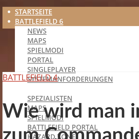
STARTSEITE
BATTLEFIELD 6
NEWS
MAPS
SPIELMODI
PORTAL
SINGLEPLAYER
BATTLEFIELD 4
SYSTEMANFORDERUNGEN
BATTLEFIELD 2042
SPEZIALISTEN
Wie wird man in
MAPS
SPIELMODI
BATTLEFIELD PORTAL
zum Commande
HAZARD ZONE