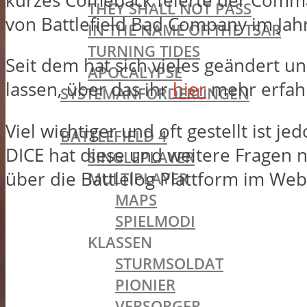
kurzes Comeback feierte der Comma
THEY SHALL NOT PASS
von Battlefield Bad Company im Jah
IN THE NAME OF THE TSAR
TURNING TIDES
Seit dem hat sich vieles geändert un
APOCALYPSE
lassen, über das ihr
hier
mehr erfah
SYSTEMANFORDERUNGEN
BATTLEFIELD OLDIES
Viel wichtiger und oft gestellt ist je
BATTLEFIELD 4
DICE hat diese und weitere Fragen n
SINGLEPLAYER
über die Battlelog Plattform im We
MULTIPLAYER
MAPS
SPIELMODI
KLASSEN
STURMSOLDAT
PIONIER
VERSORGER