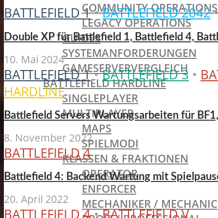
COMMUNITY OPERATIONS
BATTLEFIELD 1
•
BATTLEFIELD 2042
LEGACY OPERATIONS
GUIDES
Double XP für Battlefield 1, Battlefield 4, Bat
SYSTEMANFORDERUNGEN
10. Mai 2024
GAMESERVERVERGLEICH
BATTLEFIELD 1
•
BATTLEFIELD 3
•
BA
BATTLEFIELD HARDLINE
HARDLINE
SINGLEPLAYER
MULTIPLAYER
Battlefield Servers Wartungsarbeiten für BF1
MAPS
8. November 2022
SPIELMODI
BATTLEFIELD 4
KLASSEN & FRAKTIONEN
OPERATOR
Battlefield 4: Backend Wartung mit Spielpau
ENFORCER
20. April 2022
MECHANIKER / MECHANIC
BATTLEFIELD 4
•
BATTLEFIELD V