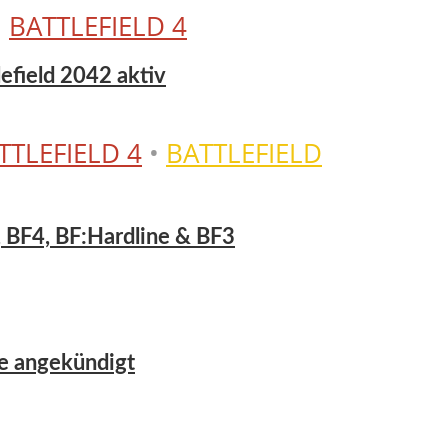
•
BATTLEFIELD 4
tlefield 2042 aktiv
TTLEFIELD 4
•
BATTLEFIELD
, BF4, BF:Hardline & BF3
se angekündigt